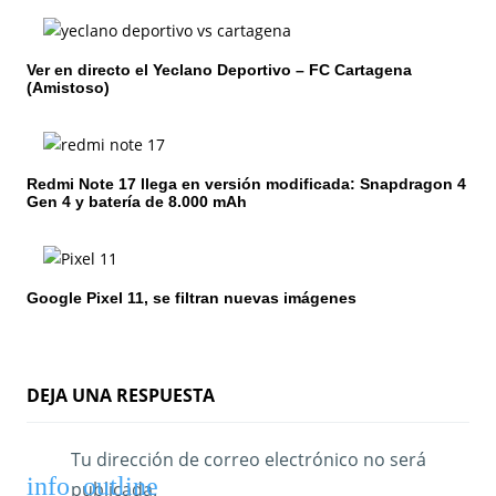
ó
n
Ver en directo el Yeclano Deportivo – FC Cartagena
d
(Amistoso)
e
e
Redmi Note 17 llega en versión modificada: Snapdragon 4
n
Gen 4 y batería de 8.000 mAh
t
r
Google Pixel 11, se filtran nuevas imágenes
a
d
DEJA UNA RESPUESTA
a
s
Tu dirección de correo electrónico no será
publicada.