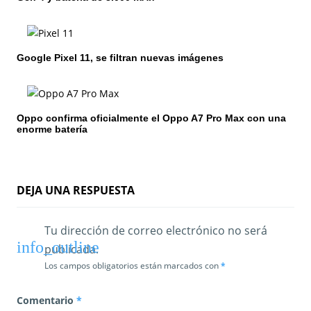
e
e
Google Pixel 11, se filtran nuevas imágenes
n
t
Oppo confirma oficialmente el Oppo A7 Pro Max con una
r
enorme batería
a
d
DEJA UNA RESPUESTA
a
s
Tu dirección de correo electrónico no será
publicada.
Los campos obligatorios están marcados con
*
Comentario
*