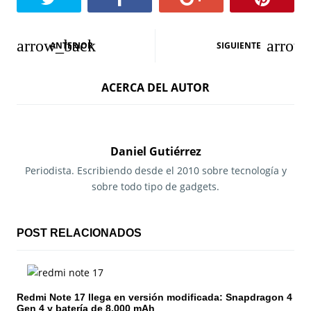
N
ANTERIOR
SIGUIENTE
a
ACERCA DEL AUTOR
v
e
g
Daniel Gutiérrez
a
Periodista. Escribiendo desde el 2010 sobre tecnología y
sobre todo tipo de gadgets.
c
i
POST RELACIONADOS
ó
n
Redmi Note 17 llega en versión modificada: Snapdragon 4
d
Gen 4 y batería de 8.000 mAh