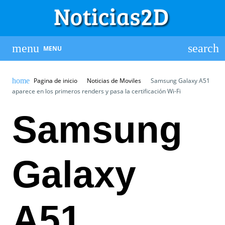
MENU
Pagina de inicio
Noticias de Moviles
Samsung Galaxy A51
aparece en los primeros renders y pasa la certificación Wi-Fi
Samsung
Galaxy
A51