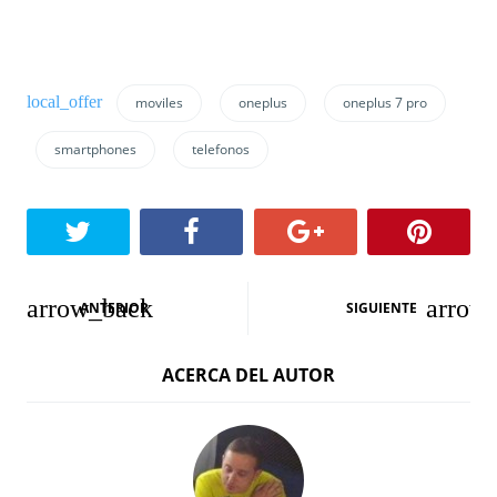
moviles
oneplus
oneplus 7 pro
smartphones
telefonos
N
ANTERIOR
SIGUIENTE
a
ACERCA DEL AUTOR
v
e
g