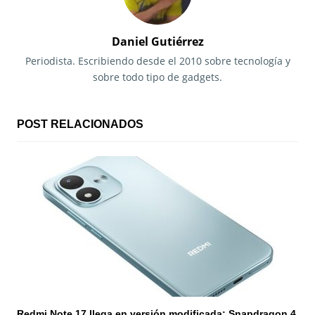
a
c
Daniel Gutiérrez
i
Periodista. Escribiendo desde el 2010 sobre tecnología y
sobre todo tipo de gadgets.
ó
n
POST RELACIONADOS
d
e
e
n
t
r
a
Redmi Note 17 llega en versión modificada: Snapdragon 4