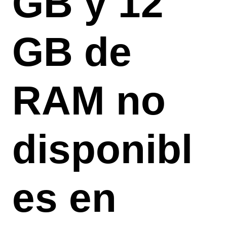
GB y 12
GB de
RAM no
disponibl
es en