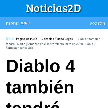
MENU
Pagina de inicio
Consolas / Videojuegos
Diablo 4 también
tendrá Paladin y Amazon en el lanzamiento, beta en 2020, Diablo 2
Remaster cancelado
Diablo 4
también