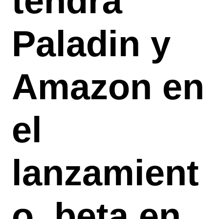
tendrá
Paladin y
Amazon en
el
lanzamient
o, beta en