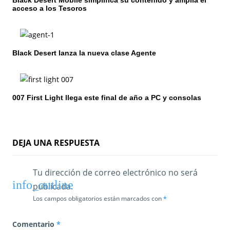
Black Desert Mobile simplifica su contenido y amplía el
d
acceso a los Tesoros
e
e
Black Desert lanza la nueva clase Agente
n
t
007 First Light llega este final de año a PC y consolas
r
a
d
DEJA UNA RESPUESTA
a
Tu dirección de correo electrónico no será
s
publicada.
Los campos obligatorios están marcados con
*
Comentario
*