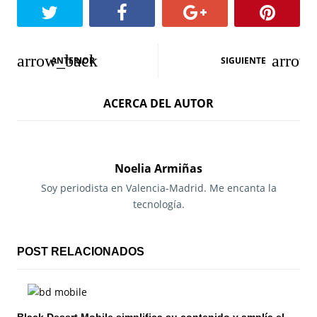
N
ANTERIOR
SIGUIENTE
a
ACERCA DEL AUTOR
v
e
g
Noelia Armiñas
a
Soy periodista en Valencia-Madrid. Me encanta la
tecnología.
c
i
POST RELACIONADOS
ó
n