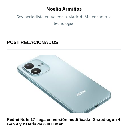
g
Noelia Armiñas
a
Soy periodista en Valencia-Madrid. Me encanta la
tecnología.
c
i
POST RELACIONADOS
ó
n
d
e
e
n
t
Redmi Note 17 llega en versión modificada: Snapdragon 4
r
Gen 4 y batería de 8.000 mAh