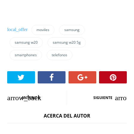
moviles
samsung
samsung w20
samsung w20 5g
smartphones
telefonos
N
ANTERIOR
SIGUIENTE
a
ACERCA DEL AUTOR
v
e