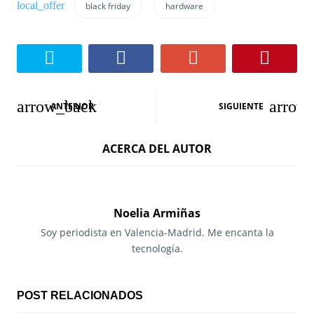
black friday
hardware
N
ANTERIOR
SIGUIENTE
a
ACERCA DEL AUTOR
v
e
g
Noelia Armiñas
a
Soy periodista en Valencia-Madrid. Me encanta la
tecnología.
c
i
POST RELACIONADOS