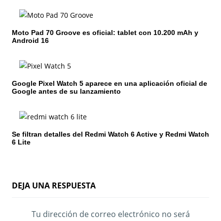
ó
n
Moto Pad 70 Groove es oficial: tablet con 10.200 mAh y
d
Android 16
e
e
Google Pixel Watch 5 aparece en una aplicación oficial de
n
Google antes de su lanzamiento
t
r
Se filtran detalles del Redmi Watch 6 Active y Redmi Watch
6 Lite
a
d
a
DEJA UNA RESPUESTA
s
Tu dirección de correo electrónico no será