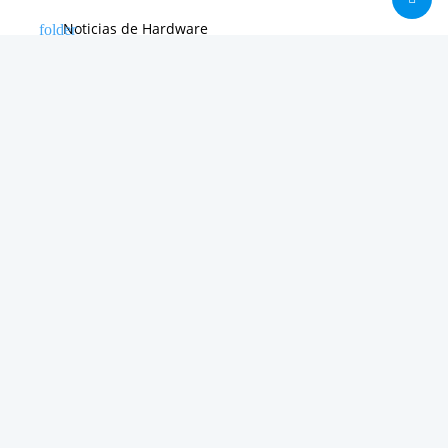
Noticias de Hardware
Noticias de Internet
Noticias de Moviles
Noticias de Software
Otras noticias
Tienda
Trucos & Tutoriales