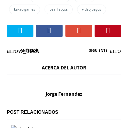
kakao games
pearl abyss
videojuegos
N
ANTERIOR
SIGUIENTE
a
ACERCA DEL AUTOR
v
e
g
Jorge Fernandez
a
c
POST RELACIONADOS
i