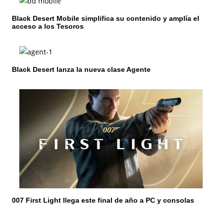
ó
Black Desert Mobile simplifica su contenido y amplía el
acceso a los Tesoros
n
d
e
Black Desert lanza la nueva clase Agente
e
n
t
r
a
d
a
007 First Light llega este final de año a PC y consolas
s