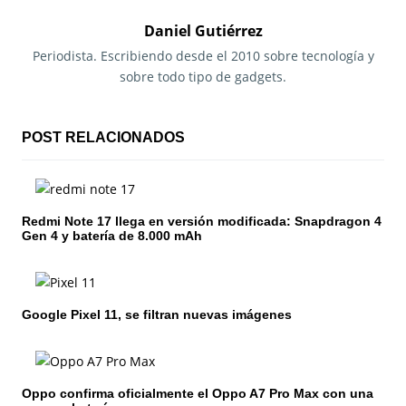
g
Daniel Gutiérrez
a
Periodista. Escribiendo desde el 2010 sobre tecnología y
sobre todo tipo de gadgets.
c
i
POST RELACIONADOS
ó
n
Redmi Note 17 llega en versión modificada: Snapdragon 4
d
Gen 4 y batería de 8.000 mAh
e
e
Google Pixel 11, se filtran nuevas imágenes
n
t
Oppo confirma oficialmente el Oppo A7 Pro Max con una
r