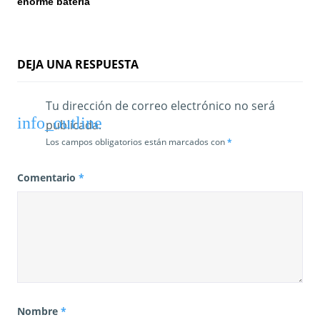
enorme batería
a
d
DEJA UNA RESPUESTA
a
s
Tu dirección de correo electrónico no será
publicada.
Los campos obligatorios están marcados con
*
Comentario
*
Nombre
*