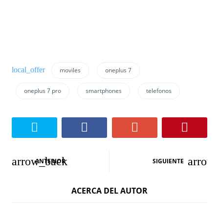
moviles
oneplus 7
oneplus 7 pro
smartphones
telefonos
N
ANTERIOR
SIGUIENTE
a
ACERCA DEL AUTOR
v
e