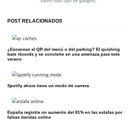
sobre todo tipo de gadgets.
c
i
POST RELACIONADOS
ó
n
¿Escaneas el QR del menú o del parking? El quishing
d
bate récords y se convierte en una amenaza para este
verano
e
e
n
Spotify ahora tiene un modo de carrera
t
r
España registra un aumento del 81% en las estafas por
falsas tiendas online
a
d