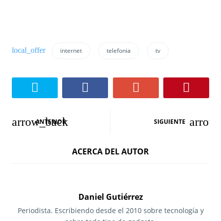
internet
telefonia
tv
N
ANTERIOR
SIGUIENTE
a
ACERCA DEL AUTOR
v
e
g
Daniel Gutiérrez
a
Periodista. Escribiendo desde el 2010 sobre tecnología y