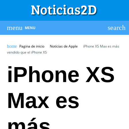
MENU
Pagina de inicio
Noticias de Apple
iPhone XS Max es más
vendido que el iPhone XS
iPhone XS
Max es
más