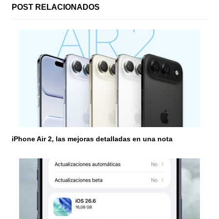
n
POST RELACIONADOS
d
e
e
n
t
r
a
iPhone Air 2, las mejoras detalladas en una nota
d
a
s