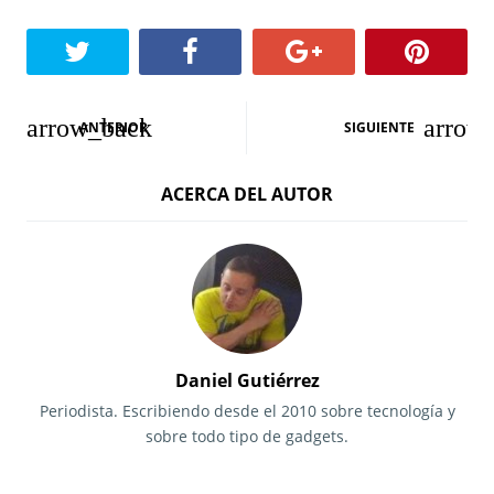
N
ANTERIOR
SIGUIENTE
a
ACERCA DEL AUTOR
v
e
g
a
c
Daniel Gutiérrez
i
Periodista. Escribiendo desde el 2010 sobre tecnología y
sobre todo tipo de gadgets.
ó