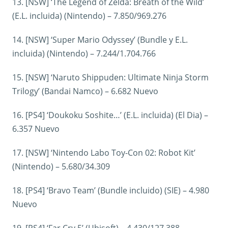
13. [NSW] ‘The Legend of Zelda: Breath of the Wild’
(E.L. incluida) (Nintendo) – 7.850/969.276
14. [NSW] ‘Super Mario Odyssey’ (Bundle y E.L.
incluida) (Nintendo) – 7.244/1.704.766
15. [NSW] ‘Naruto Shippuden: Ultimate Ninja Storm
Trilogy’ (Bandai Namco) – 6.682 Nuevo
16. [PS4] ‘Doukoku Soshite…’ (E.L. incluida) (El Dia) –
6.357 Nuevo
17. [NSW] ‘Nintendo Labo Toy-Con 02: Robot Kit’
(Nintendo) – 5.680/34.309
18. [PS4] ‘Bravo Team’ (Bundle incluido) (SIE) – 4.980
Nuevo
19. [PS4] ‘Far Cry 5’ (Ubisoft) – 4.430/127.388