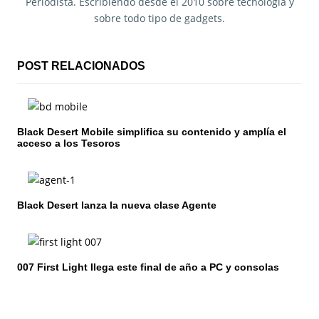
a
Periodista. Escribiendo desde el 2010 sobre tecnología y
sobre todo tipo de gadgets.
c
i
POST RELACIONADOS
ó
n
Black Desert Mobile simplifica su contenido y amplía el
d
acceso a los Tesoros
e
e
Black Desert lanza la nueva clase Agente
n
t
007 First Light llega este final de año a PC y consolas
r
a