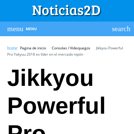
MENU
Pagina de inicio
Consolas / Videojuegos
Jikkyou Powerful
Pro Yakyuu 2018 es líder en el mercado nipón
Jikkyou
Powerful
Pro