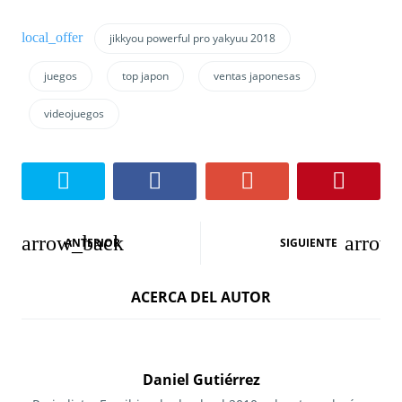
jikkyou powerful pro yakyuu 2018
juegos
top japon
ventas japonesas
videojuegos
N
ANTERIOR
SIGUIENTE
a
ACERCA DEL AUTOR
v
e
g
Daniel Gutiérrez