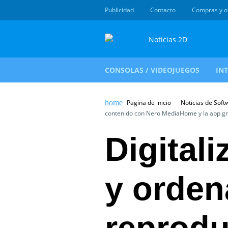
Publicidad
Contacto
Compras y o
CONSOLAS / VIDEOJUEGOS
IN
Pagina de inicio
Noticias de Soft
contenido con Nero MediaHome y la app gr
Digitali
y orden
reprodu