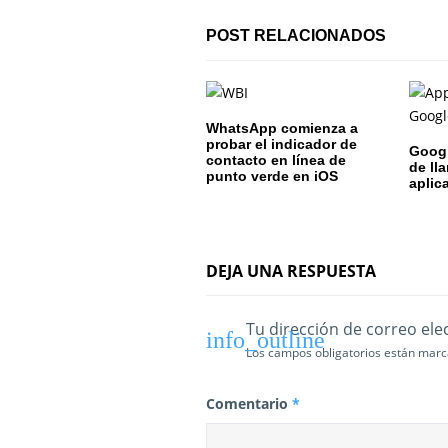
ó
POST RELACIONADOS
n
d
e
WhatsApp comienza a
probar el indicador de
Googl
contacto en línea de
e
de ll
punto verde en iOS
aplic
n
t
DEJA UNA RESPUESTA
r
a
Tu dirección de correo ele
Los campos obligatorios están mar
d
a
Comentario
*
s