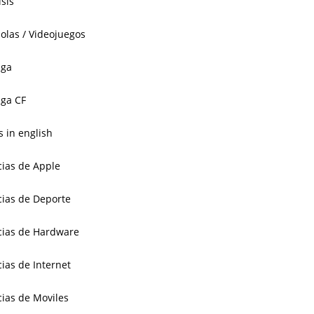
isis
olas / Videojuegos
aga
ga CF
 in english
cias de Apple
cias de Deporte
cias de Hardware
cias de Internet
cias de Moviles