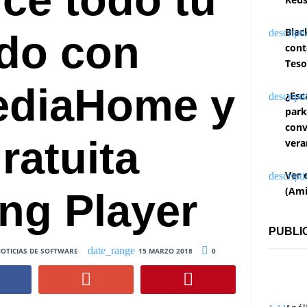
Blac
do con
cont
Teso
ediaHome y
¿Esc
park
conv
ratuita
vera
Ver 
(Ami
ng Player
PUBLI
OTICIAS DE SOFTWARE
15 MARZO 2018
0