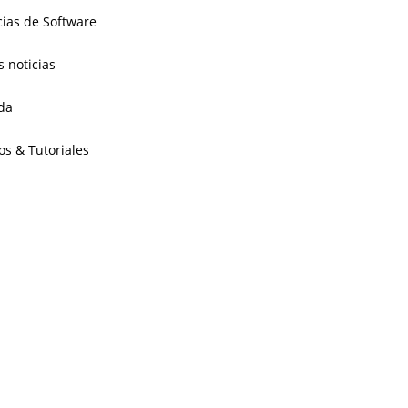
cias de Software
s noticias
da
os & Tutoriales