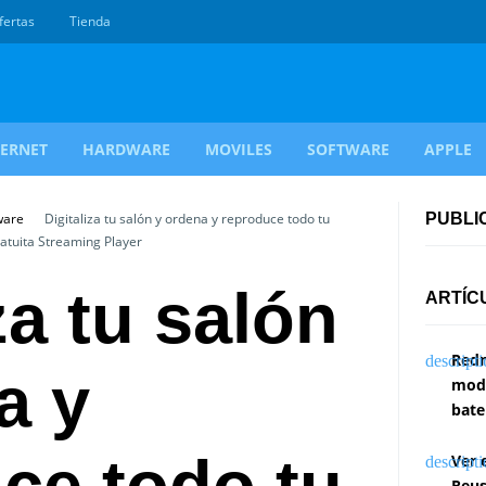
fertas
Tienda
TERNET
HARDWARE
MOVILES
SOFTWARE
APPLE
ware
Digitaliza tu salón y ordena y reproduce todo tu
PUBLI
atuita Streaming Player
za tu salón
ARTÍC
Redm
a y
modi
bate
ce todo tu
Ver 
Reus