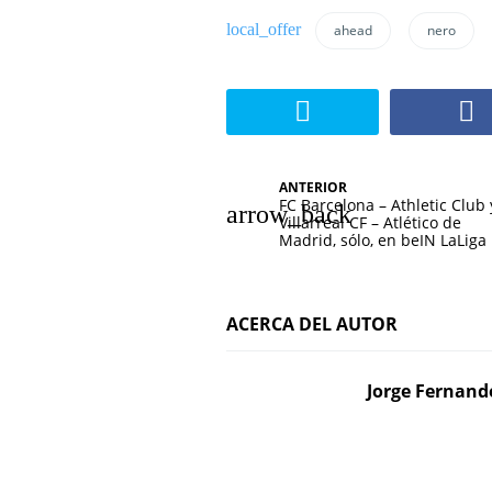
ahead
nero
N
ANTERIOR
FC Barcelona – Athletic Club 
a
Villarreal CF – Atlético de
Madrid, sólo, en beIN LaLiga
v
e
ACERCA DEL AUTOR
g
a
Jorge Fernand
c
i