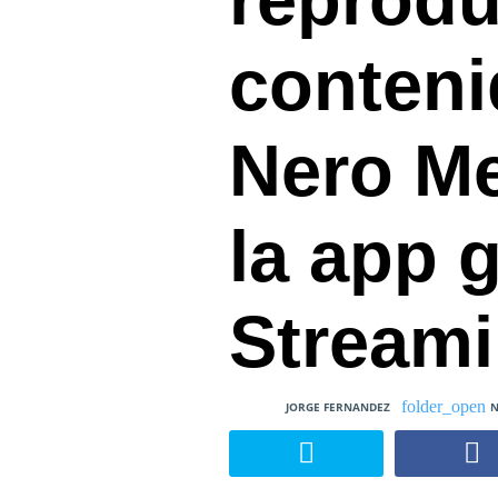
conteni
Nero M
la app g
Streami
JORGE FERNANDEZ
N