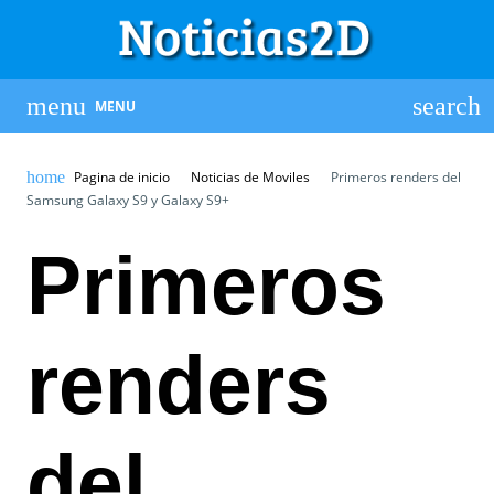
MENU
Pagina de inicio
Noticias de Moviles
Primeros renders del
Samsung Galaxy S9 y Galaxy S9+
Primeros
renders
del