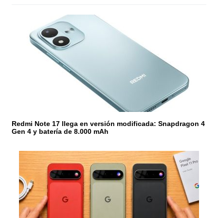
d
e
e
n
t
r
a
Redmi Note 17 llega en versión modificada: Snapdragon 4
d
Gen 4 y batería de 8.000 mAh
a
s