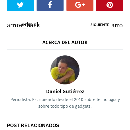
N
ANTERIOR
SIGUIENTE
a
ACERCA DEL AUTOR
v
e
g
a
c
Daniel Gutiérrez
i
Periodista. Escribiendo desde el 2010 sobre tecnología y
sobre todo tipo de gadgets.
ó
n
POST RELACIONADOS