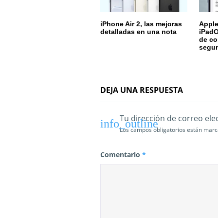
e
iPhone Air 2, las mejoras
Apple
n
detalladas en una nota
iPadO
de co
t
segur
r
a
DEJA UNA RESPUESTA
d
a
Tu dirección de correo ele
Los campos obligatorios están mar
s
Comentario
*