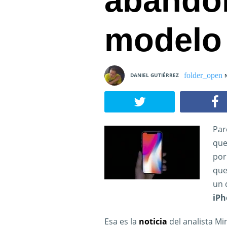
abandon
modelo
DANIEL GUTIÉRREZ
Par
que
por
que
un 
iPh
Esa es la
noticia
del analista M