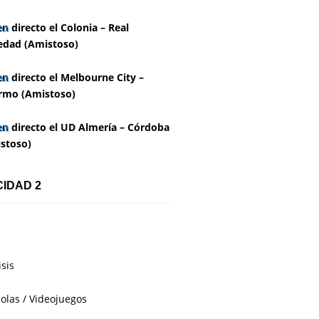
en directo el Colonia – Real
edad (Amistoso)
en directo el Melbourne City –
rmo (Amistoso)
en directo el UD Almería – Córdoba
stoso)
CIDAD 2
isis
olas / Videojuegos