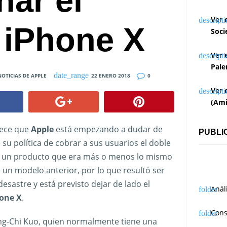
ar el
Ver 
 iPhone X
Soci
Ver 
Pale
NOTICIAS DE APPLE
22 ENERO 2018
0
Ver 
(Ami
ece que
Apple
está empezando a dudar de
PUBLI
 su política de cobrar a sus usuarios el doble
 un producto que era más o menos lo mismo
 un modelo anterior, por lo que resultó ser
desastre y está previsto dejar de lado el
Anál
one X
.
Cons
ing-Chi Kuo, quien normalmente tiene una