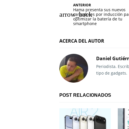
N
ANTERIOR
Hama presenta sus nuevos
a
cargadores por inducción pa
optimizar la batería de tu
v
smartphone
e
ACERCA DEL AUTOR
g
a
Daniel Gutiér
Periodista. Escr
c
tipo de gadgets.
i
ó
POST RELACIONADOS
n
d
e