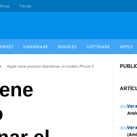
fertas
Tienda
TERNET
HARDWARE
MOVILES
SOFTWARE
APPLE
e
Apple tiene previsto abandonar el modelo iPhone X
PUBLI
iene
ARTÍC
o
Ver 
Ando
Ver 
(Ami