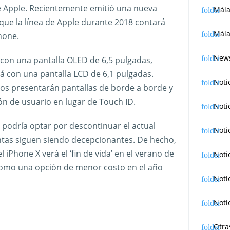
de Apple. Recientemente emitió una nueva
Mál
 que la línea de Apple durante 2018 contará
Mála
hone.
News
con una pantalla OLED de 6,5 pulgadas,
á con una pantalla LCD de 6,1 pulgadas.
Noti
os presentarán pantallas de borde a borde y
ón de usuario en lugar de Touch ID.
Noti
 podría optar por descontinuar el actual
Noti
ntas siguen siendo decepcionantes. De hecho,
 iPhone X verá el ‘fin de vida’ en el verano de
Noti
 como una opción de menor costo en el año
Noti
Noti
Otra