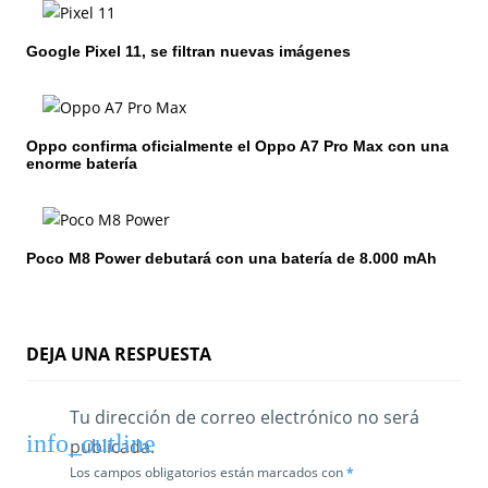
n
Google Pixel 11, se filtran nuevas imágenes
d
e
e
Oppo confirma oficialmente el Oppo A7 Pro Max con una
enorme batería
n
t
Poco M8 Power debutará con una batería de 8.000 mAh
r
a
d
DEJA UNA RESPUESTA
a
Tu dirección de correo electrónico no será
s
publicada.
Los campos obligatorios están marcados con
*