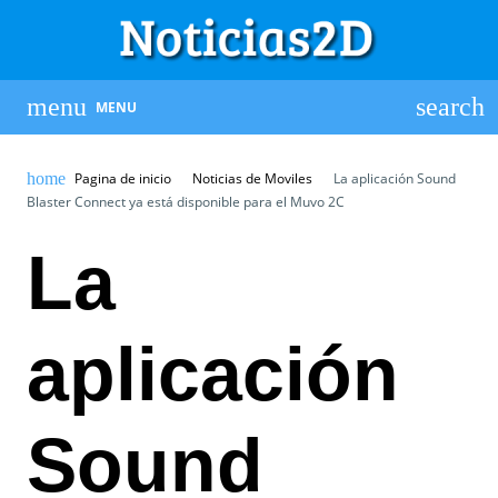
MENU
Pagina de inicio
Noticias de Moviles
La aplicación Sound
Blaster Connect ya está disponible para el Muvo 2C
La
aplicación
Sound