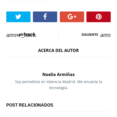
N
ANTERIOR
SIGUIENTE
a
ACERCA DEL AUTOR
v
e
g
Noelia Armiñas
a
Soy periodista en Valencia-Madrid. Me encanta la
tecnología.
c
i
POST RELACIONADOS
ó