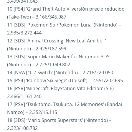
3.499/341.643
10.[PS4] ‘Grand Theft Auto V’ versión precio reducido
(Take-Two) – 3.166/345.987
11.[3DS] ‘Pokémon Sol/Pokémon Luna’ (Nintendo) –
2.935/3.272.444
12.[3DS] ‘Animal Crossing: New Leaf Amiibo+’
(Nintendo) – 2.925/187.599
13.[3DS] ‘Super Mario Maker for Nintendo 3DS’
(Nintendo) – 2.725/1.049.802
14.[NSW] ‘1-2-Switch’ (Nintendo) – 2.716/220.050
15.[PS4] ‘Rainbow Six Siege’ (Ubisoft) – 2.551/202.695
16.[PSV] ‘Minecraft: PlayStation Vita Edition’ (SIE) –
2.466/1.161.240
17.[PSV] ‘Tsukitomo. Tsukuita. 12 Memories’ (Bandai
Namco) – 2.352/15.115
18.[3DS] ‘Mario Sports Superstars’ (Nintendo) –
2.323/100.782