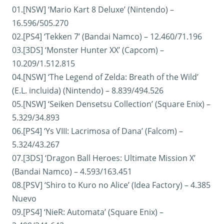
01.[NSW] ‘Mario Kart 8 Deluxe’ (Nintendo) –
16.596/505.270
02.[PS4] ‘Tekken 7’ (Bandai Namco) – 12.460/71.196
03.[3DS] ‘Monster Hunter XX’ (Capcom) –
10.209/1.512.815
04.[NSW] ‘The Legend of Zelda: Breath of the Wild’
(E.L. incluida) (Nintendo) – 8.839/494.526
05.[NSW] ‘Seiken Densetsu Collection’ (Square Enix) –
5.329/34.893
06.[PS4] ‘Ys VIII: Lacrimosa of Dana’ (Falcom) –
5.324/43.267
07.[3DS] ‘Dragon Ball Heroes: Ultimate Mission X’
(Bandai Namco) – 4.593/163.451
08.[PSV] ‘Shiro to Kuro no Alice’ (Idea Factory) – 4.385
Nuevo
09.[PS4] ‘NieR: Automata’ (Square Enix) –