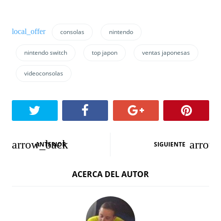
consolas
nintendo
nintendo switch
top japon
ventas japonesas
videoconsolas
N
ANTERIOR
SIGUIENTE
a
ACERCA DEL AUTOR
v
e
g