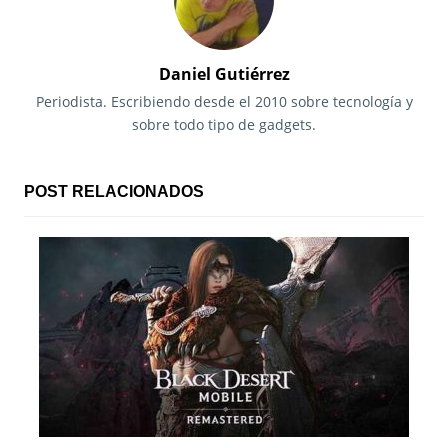
a
c
Daniel Gutiérrez
i
Periodista. Escribiendo desde el 2010 sobre tecnología y
sobre todo tipo de gadgets.
ó
n
POST RELACIONADOS
d
e
e
n
t
r
a