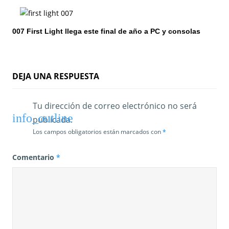
t
007 First Light llega este final de año a PC y consolas
r
a
d
DEJA UNA RESPUESTA
a
Tu dirección de correo electrónico no será
s
publicada.
Los campos obligatorios están marcados con
*
Comentario
*