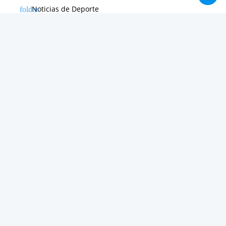
Noticias de Deporte
Noticias de Hardware
Noticias de Internet
Noticias de Moviles
Noticias de Software
Otras noticias
Tienda
Trucos & Tutoriales