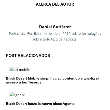
ACERCA DEL AUTOR
v
e
g
Daniel Gutiérrez
a
Periodista. Escribiendo desde el 2010 sobre tecnología y
sobre todo tipo de gadgets.
c
i
POST RELACIONADOS
ó
n
Black Desert Mobile simplifica su contenido y amplía el
d
acceso a los Tesoros
e
e
Black Desert lanza la nueva clase Agente
n