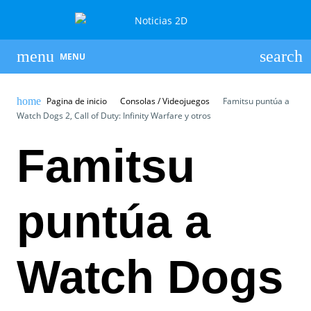
MENU
Pagina de inicio
Consolas / Videojuegos
Famitsu puntúa a
Watch Dogs 2, Call of Duty: Infinity Warfare y otros
Famitsu
puntúa a
Watch Dogs