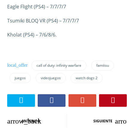
Eagle Flight (PS4) – 7/7/7/7
Tsumiki BLOQ VR (PS4) – 7/7/7/7
Kholat (PS4) – 7/6/8/6.
call of duty: infinity warfare
famitsu
juegos
videojuegos
watch dogs 2
N
ANTERIOR
SIGUIENTE
a