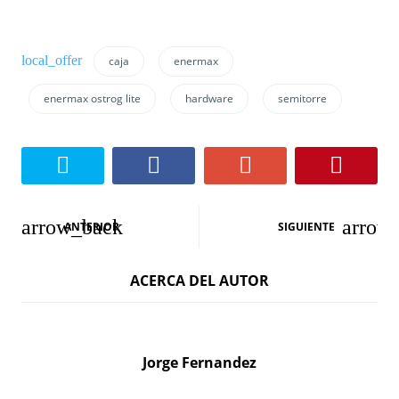
caja
enermax
enermax ostrog lite
hardware
semitorre
N
ANTERIOR
SIGUIENTE
a
ACERCA DEL AUTOR
v
e
g
Jorge Fernandez
a