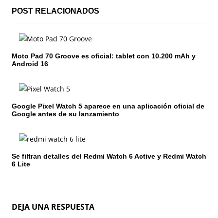
c
POST RELACIONADOS
i
ó
Moto Pad 70 Groove es oficial: tablet con 10.200 mAh y
Android 16
n
d
e
Google Pixel Watch 5 aparece en una aplicación oficial de
Google antes de su lanzamiento
e
n
Se filtran detalles del Redmi Watch 6 Active y Redmi Watch
t
6 Lite
r
a
DEJA UNA RESPUESTA
d