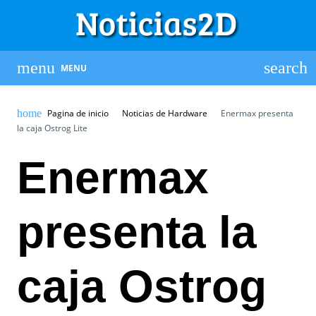
MENU
Pagina de inicio
Noticias de Hardware
Enermax presenta
la caja Ostrog Lite
Enermax
presenta la
caja Ostrog