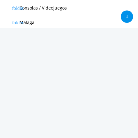
Consolas / Videojuegos
Málaga
Málaga CF
News in english
Noticias de Apple
Noticias de Deporte
Noticias de Hardware
Noticias de Internet
Noticias de Moviles