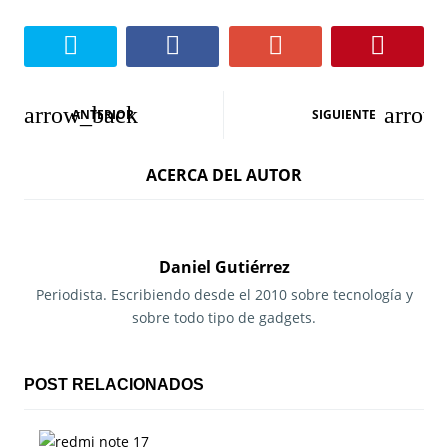
N
ANTERIOR
SIGUIENTE
a
ACERCA DEL AUTOR
v
e
g
Daniel Gutiérrez
a
Periodista. Escribiendo desde el 2010 sobre tecnología y
sobre todo tipo de gadgets.
c
i
POST RELACIONADOS
ó