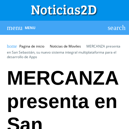
MENU
Pagina de inicio
Noticias de Moviles
MERCANZA presenta
en San Sebastián, su nuevo sistema integral multiplataforma para el
desarrollo de Apps
MERCANZA
presenta en
San