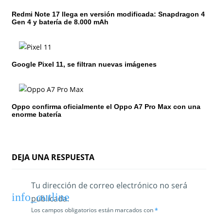
n
Redmi Note 17 llega en versión modificada: Snapdragon 4
d
Gen 4 y batería de 8.000 mAh
e
e
Google Pixel 11, se filtran nuevas imágenes
n
t
Oppo confirma oficialmente el Oppo A7 Pro Max con una
r
enorme batería
a
d
DEJA UNA RESPUESTA
a
s
Tu dirección de correo electrónico no será
publicada.
Los campos obligatorios están marcados con
*