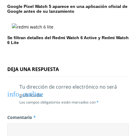
e
Google Pixel Watch 5 aparece en una aplicación oficial de
n
Google antes de su lanzamiento
t
r
Se filtran detalles del Redmi Watch 6 Active y Redmi Watch
6 Lite
a
d
a
DEJA UNA RESPUESTA
s
Tu dirección de correo electrónico no será
publicada.
Los campos obligatorios están marcados con
*
Comentario
*