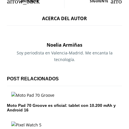
ANTERIOR
SIGUIENTE
a
ACERCA DEL AUTOR
v
e
g
Noelia Armiñas
a
Soy periodista en Valencia-Madrid. Me encanta la
tecnología.
c
i
POST RELACIONADOS
ó
n
Moto Pad 70 Groove es oficial: tablet con 10.200 mAh y
d
Android 16
e