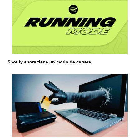
d
a
s
Spotify ahora tiene un modo de carrera