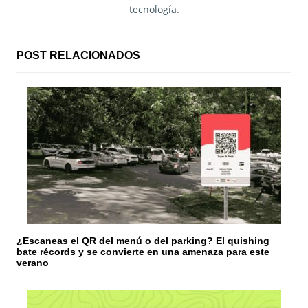
tecnología.
c
i
POST RELACIONADOS
ó
n
d
e
e
n
t
¿Escaneas el QR del menú o del parking? El quishing
r
bate récords y se convierte en una amenaza para este
verano
a