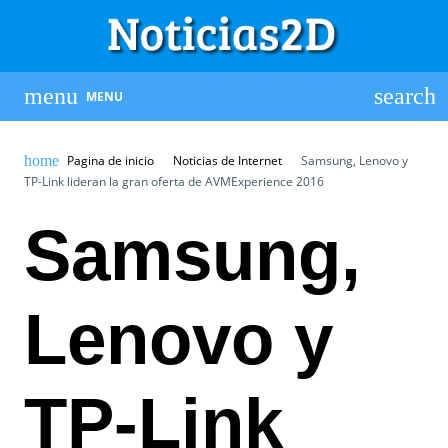
MENU
Pagina de inicio
Noticias de Internet
Samsung, Lenovo y
TP-Link lideran la gran oferta de AVMExperience 2016
Samsung,
Lenovo y
TP-Link