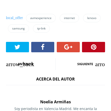
avmexperience
internet
lenovo
samsung
tp-link
N
ANTERIOR
SIGUIENTE
a
ACERCA DEL AUTOR
v
e
g
Noelia Armiñas
a
Soy periodista en Valencia-Madrid. Me encanta la