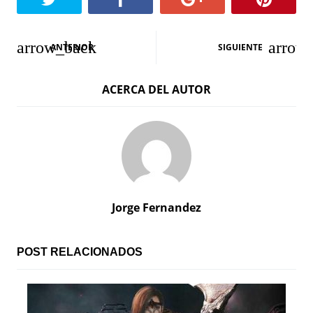
N
ANTERIOR
SIGUIENTE
a
ACERCA DEL AUTOR
v
e
g
a
c
Jorge Fernandez
i
ó
POST RELACIONADOS
n
d