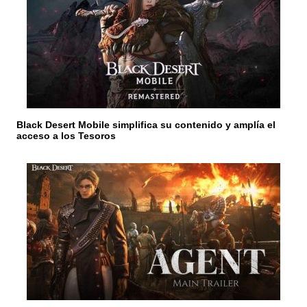
e
e
n
t
r
Black Desert Mobile simplifica su contenido y amplía el
acceso a los Tesoros
a
d
a
s