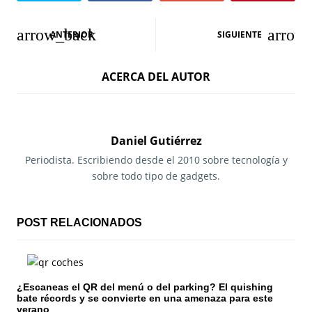
N
ANTERIOR
SIGUIENTE
a
ACERCA DEL AUTOR
v
e
g
Daniel Gutiérrez
a
Periodista. Escribiendo desde el 2010 sobre tecnología y
sobre todo tipo de gadgets.
c
i
POST RELACIONADOS
ó
n
¿Escaneas el QR del menú o del parking? El quishing
d
bate récords y se convierte en una amenaza para este
verano