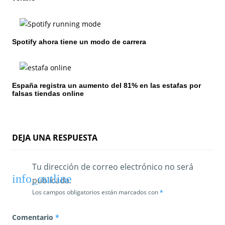
e
e
n
Spotify ahora tiene un modo de carrera
t
r
España registra un aumento del 81% en las estafas por
falsas tiendas online
a
d
a
DEJA UNA RESPUESTA
s
Tu dirección de correo electrónico no será
publicada.
Los campos obligatorios están marcados con
*
Comentario
*