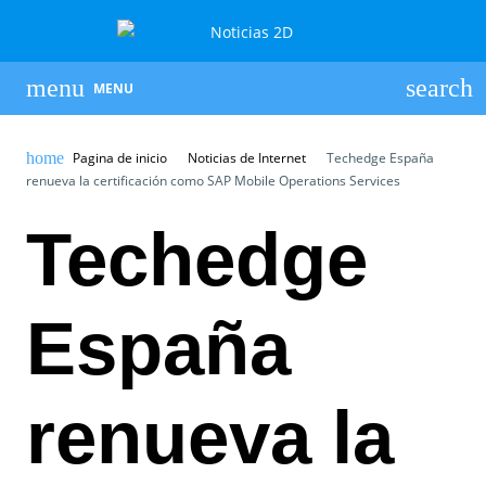
MENU
Pagina de inicio
Noticias de Internet
Techedge España
renueva la certificación como SAP Mobile Operations Services
Techedge
España
renueva la