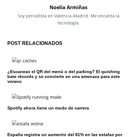
g
Noelia Armiñas
a
Soy periodista en Valencia-Madrid. Me encanta la
tecnología.
c
i
POST RELACIONADOS
ó
n
¿Escaneas el QR del menú o del parking? El quishing
d
bate récords y se convierte en una amenaza para este
verano
e
e
n
Spotify ahora tiene un modo de carrera
t
r
España registra un aumento del 81% en las estafas por