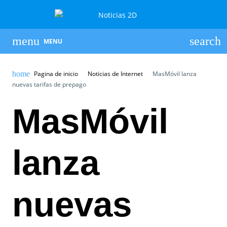
MENU
Pagina de inicio
Noticias de Internet
MasMóvil lanza
nuevas tarifas de prepago
MasMóvil
lanza
nuevas