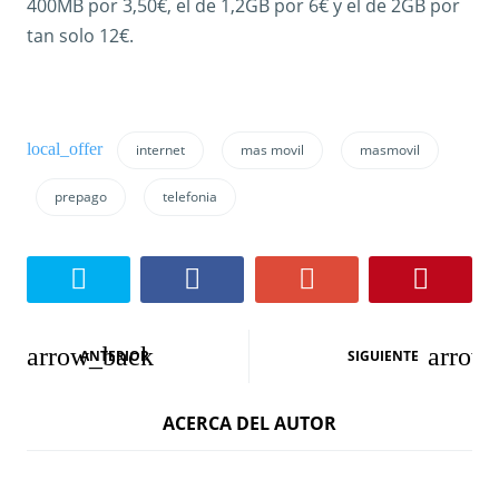
400MB por 3,50€, el de 1,2GB por 6€ y el de 2GB por
tan solo 12€.
internet
mas movil
masmovil
prepago
telefonia
N
ANTERIOR
SIGUIENTE
a
ACERCA DEL AUTOR
v
e