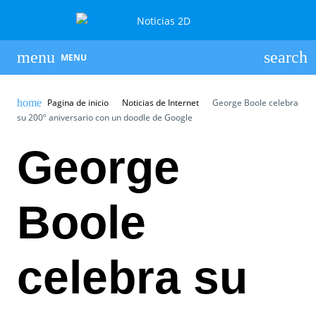
MENU
Pagina de inicio
Noticias de Internet
George Boole celebra
su 200º aniversario con un doodle de Google
George
Boole
celebra su