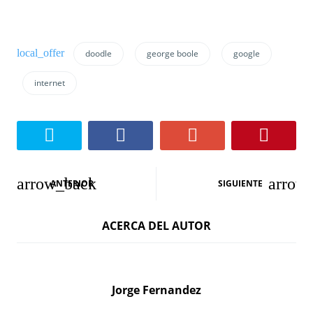
doodle
george boole
google
internet
N
ANTERIOR
SIGUIENTE
a
ACERCA DEL AUTOR
v
e
g
Jorge Fernandez
a