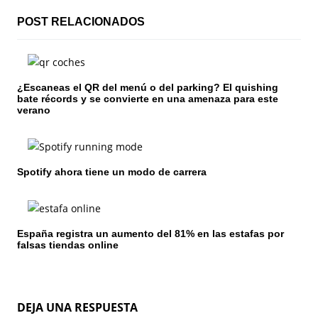
c
POST RELACIONADOS
i
ó
¿Escaneas el QR del menú o del parking? El quishing
bate récords y se convierte en una amenaza para este
n
verano
d
e
Spotify ahora tiene un modo de carrera
e
n
España registra un aumento del 81% en las estafas por
t
falsas tiendas online
r
a
DEJA UNA RESPUESTA