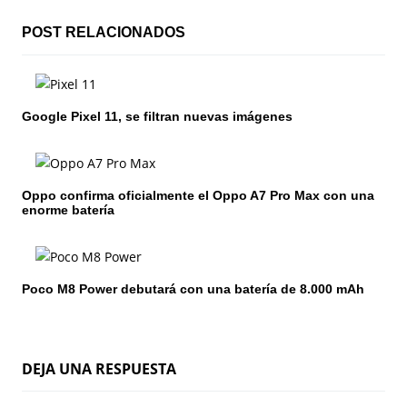
i
POST RELACIONADOS
ó
n
Google Pixel 11, se filtran nuevas imágenes
d
e
e
Oppo confirma oficialmente el Oppo A7 Pro Max con una
enorme batería
n
t
Poco M8 Power debutará con una batería de 8.000 mAh
r
a
d
DEJA UNA RESPUESTA
a