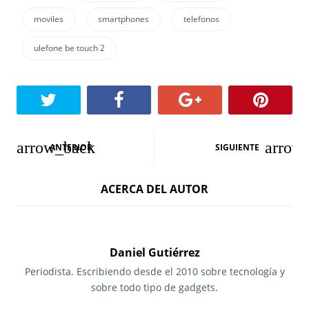
moviles
smartphones
telefonos
ulefone be touch 2
N
ANTERIOR
SIGUIENTE
a
ACERCA DEL AUTOR
v
e
g
Daniel Gutiérrez
a
Periodista. Escribiendo desde el 2010 sobre tecnología y
sobre todo tipo de gadgets.
c