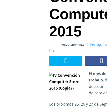
Compute
2015
JORGE FERNANDEZ
N
0
El
mes de 
trabajo
, 
descubrir
de cara a
Los próximos 25, 26 y 27 de Sept