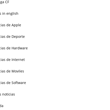
ga CF
 in english
cias de Apple
cias de Deporte
cias de Hardware
cias de Internet
cias de Moviles
cias de Software
s noticias
da