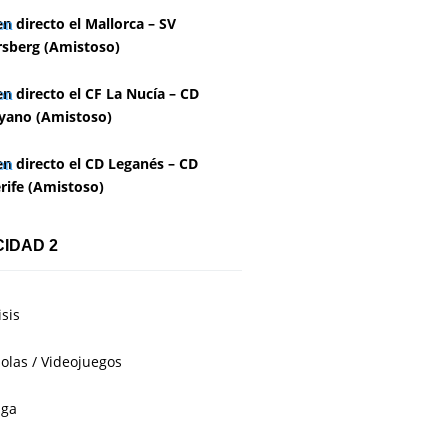
en directo el Mallorca – SV
rsberg (Amistoso)
en directo el CF La Nucía – CD
yano (Amistoso)
en directo el CD Leganés – CD
rife (Amistoso)
CIDAD 2
isis
olas / Videojuegos
aga