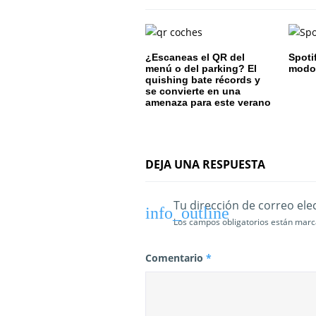
n
d
e
¿Escaneas el QR del
Spoti
menú o del parking? El
modo 
quishing bate récords y
e
se convierte en una
amenaza para este verano
n
t
DEJA UNA RESPUESTA
r
a
Tu dirección de correo ele
d
Los campos obligatorios están mar
a
Comentario
*
s