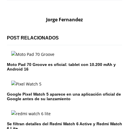
e
g
Jorge Fernandez
a
c
POST RELACIONADOS
i
ó
Moto Pad 70 Groove es oficial: tablet con 10.200 mAh y
Android 16
n
d
e
Google Pixel Watch 5 aparece en una aplicación oficial de
Google antes de su lanzamiento
e
n
Se filtran detalles del Redmi Watch 6 Active y Redmi Watch
t
6 Lite