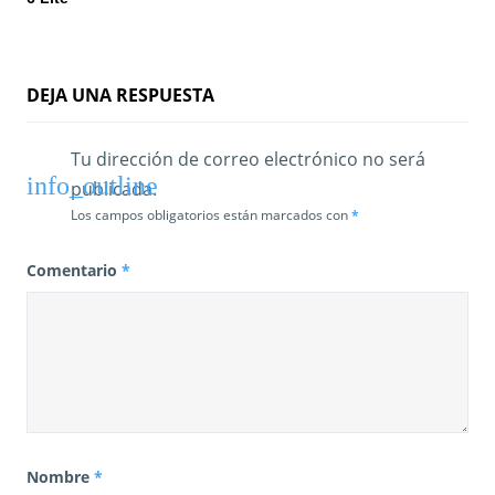
r
a
DEJA UNA RESPUESTA
d
a
Tu dirección de correo electrónico no será
publicada.
s
Los campos obligatorios están marcados con
*
Comentario
*
Nombre
*