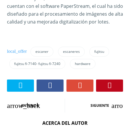
cuentan con el software PaperStream, el cual ha sido
diseñado para el procesamiento de imágenes de alta
calidad y una mejorada digitalización por lotes.
escaner
escaneres
fujitsu
fujitsu fi-7140- fujitsu fi-7240
hardware
N
ANTERIOR
SIGUIENTE
a
ACERCA DEL AUTOR
v