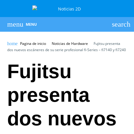
MENU
Pagina de inicio
Noticias de Hardware
Fujitsu presenta
dos nuevos escáneres de su serie profesional fi-Series – fi7140 y fi7240
Fujitsu
presenta
dos nuevos