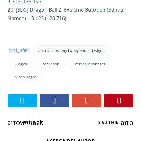
3.706 (179.195)
20. [3DS] Dragon Ball Z: Extreme Butoden (Bandai
Namco) – 3.423 (123.716).
animal crossing: happy home designer
juegos
top japon
ventas japonesas
videojuegos
N
ANTERIOR
SIGUIENTE
a