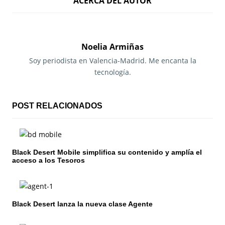
ACERCA DEL AUTOR
v
e
g
Noelia Armiñas
a
Soy periodista en Valencia-Madrid. Me encanta la
tecnología.
c
i
POST RELACIONADOS
ó
n
Black Desert Mobile simplifica su contenido y amplía el
d
acceso a los Tesoros
e
e
Black Desert lanza la nueva clase Agente
n