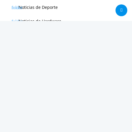
Noticias de Deporte
Noticias de Hardware
Noticias de Internet
Noticias de Moviles
Noticias de Software
Otras noticias
Tienda
Trucos & Tutoriales