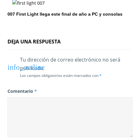
t
007 First Light llega este final de año a PC y consolas
r
a
d
DEJA UNA RESPUESTA
a
Tu dirección de correo electrónico no será
s
publicada.
Los campos obligatorios están marcados con
*
Comentario
*