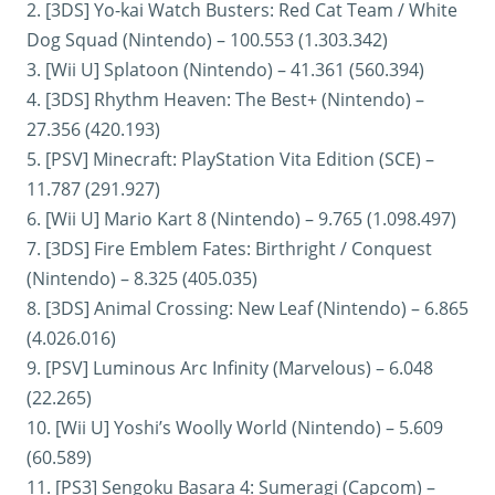
2. [3DS] Yo-kai Watch Busters: Red Cat Team / White
Dog Squad (Nintendo) – 100.553 (1.303.342)
3. [Wii U] Splatoon (Nintendo) – 41.361 (560.394)
4. [3DS] Rhythm Heaven: The Best+ (Nintendo) –
27.356 (420.193)
5. [PSV] Minecraft: PlayStation Vita Edition (SCE) –
11.787 (291.927)
6. [Wii U] Mario Kart 8 (Nintendo) – 9.765 (1.098.497)
7. [3DS] Fire Emblem Fates: Birthright / Conquest
(Nintendo) – 8.325 (405.035)
8. [3DS] Animal Crossing: New Leaf (Nintendo) – 6.865
(4.026.016)
9. [PSV] Luminous Arc Infinity (Marvelous) – 6.048
(22.265)
10. [Wii U] Yoshi’s Woolly World (Nintendo) – 5.609
(60.589)
11. [PS3] Sengoku Basara 4: Sumeragi (Capcom) –