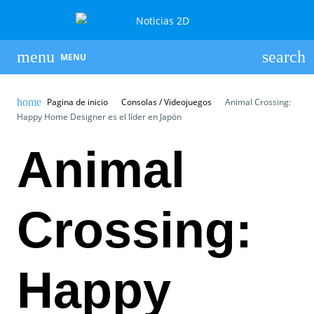
MENU
Pagina de inicio
Consolas / Videojuegos
Animal Crossing:
Happy Home Designer es el líder en Japón
Animal
Crossing:
Happy