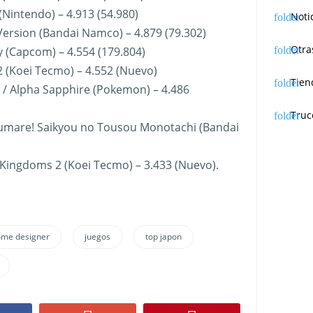
(Nintendo) – 4.913 (54.980)
Noti
Version (Bandai Namco) – 4.879 (79.302)
Otra
y (Capcom) – 4.554 (179.804)
 (Koei Tecmo) – 4.552 (Nuevo)
Tien
/ Alpha Sapphire (Pokemon) – 4.486
Truc
umare! Saikyou no Tousou Monotachi (Bandai
 Kingdoms 2 (Koei Tecmo) – 3.433 (Nuevo).
ome designer
juegos
top japon