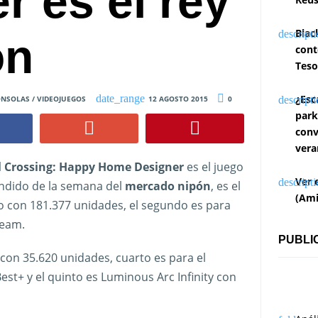
r es el rey
Blac
ón
cont
Teso
¿Esc
NSOLAS / VIDEOJUEGOS
12 AGOSTO 2015
0
park
conv
vera
 Crossing: Happy Home Designer
es el juego
Ver 
ndido de la semana del
mercado nipón
, es el
(Ami
 con 181.377 unidades, el segundo es para
Team.
PUBLI
con 35.620 unidades, cuarto es para el
t+ y el quinto es Luminous Arc Infinity con