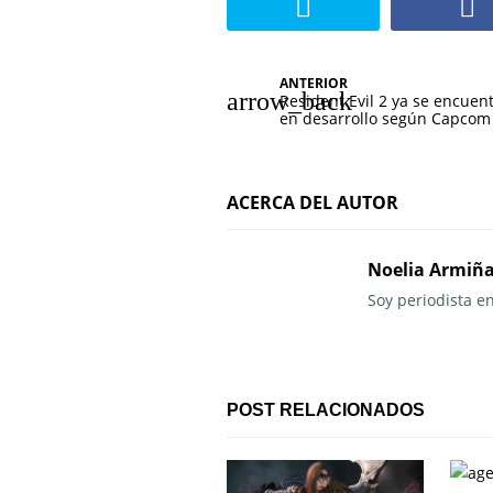
N
ANTERIOR
Resident Evil 2 ya se encuen
a
en desarrollo según Capcom
v
e
ACERCA DEL AUTOR
g
Noelia Armiñ
a
Soy periodista e
c
i
ó
POST RELACIONADOS
n