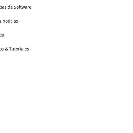
cias de Software
s noticias
da
os & Tutoriales