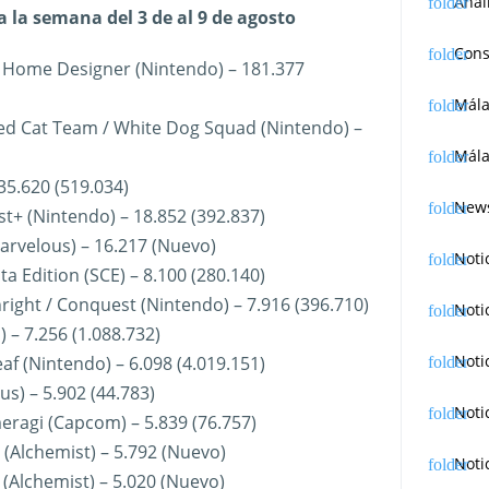
Anál
 la semana del 3 de al 9 de agosto
Cons
y Home Designer (Nintendo) – 181.377
Mál
Red Cat Team / White Dog Squad (Nintendo) –
Mála
 35.620 (519.034)
News
t+ (Nintendo) – 18.852 (392.837)
Marvelous) – 16.217 (Nuevo)
Noti
ita Edition (SCE) – 8.100 (280.140)
hright / Conquest (Nintendo) – 7.916 (396.710)
Noti
) – 7.256 (1.088.732)
Noti
af (Nintendo) – 6.098 (4.019.151)
us) – 5.902 (44.783)
Noti
eragi (Capcom) – 5.839 (76.757)
 (Alchemist) – 5.792 (Nuevo)
Noti
 (Alchemist) – 5.020 (Nuevo)