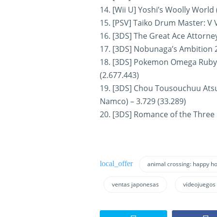
14. [Wii U] Yoshi’s Woolly World 
15. [PSV] Taiko Drum Master: V 
16. [3DS] The Great Ace Attorne
17. [3DS] Nobunaga’s Ambition 2
18. [3DS] Pokemon Omega Ruby 
(2.677.443)
19. [3DS] Chou Tousouchuu Ats
Namco) – 3.729 (33.289)
20. [3DS] Romance of the Three
animal crossing: happy h
ventas japonesas
videojuegos