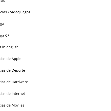
isis
olas / Videojuegos
aga
ga CF
 in english
cias de Apple
cias de Deporte
cias de Hardware
cias de Internet
cias de Moviles