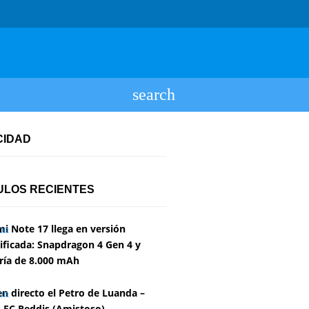
CIDAD
ULOS RECIENTES
i Note 17 llega en versión
ficada: Snapdragon 4 Gen 4 y
ría de 8.000 mAh
en directo el Petro de Luanda –
 FC Reddis (Amistoso)