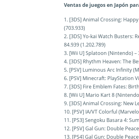
Ventas de juegos en Japón para
1. [3DS] Animal Crossing: Happ
(703.933)
2. [3DS] Yo-kai Watch Busters: 
84.939 (1.202.789)
3. [Wii U] Splatoon (Nintendo) –
4. [3DS] Rhythm Heaven: The Bes
5. [PSV] Luminous Arc Infinity (
6. [PSV] Minecraft: PlayStation V
7. [3DS] Fire Emblem Fates: Birt
8. [Wii U] Mario Kart 8 (Nintendo
9. [3DS] Animal Crossing: New Le
10. [PSV] IA/VT Colorful (Marvelo
11. [PS3] Sengoku Basara 4: Sum
12. [PSV] Gal Gun: Double Peace
13. [PS4] Gal Gun: Double Peace