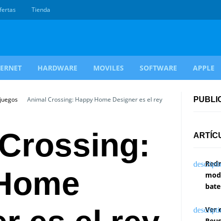
fertas
Tienda
TERNET
HARDWARE
MOVILES
SOFTWARE
APPLE
ojuegos
Animal Crossing: Happy Home Designer es el rey
PUBLI
Crossing:
ARTÍC
Redm
 Home
modi
bate
Ver 
Reus