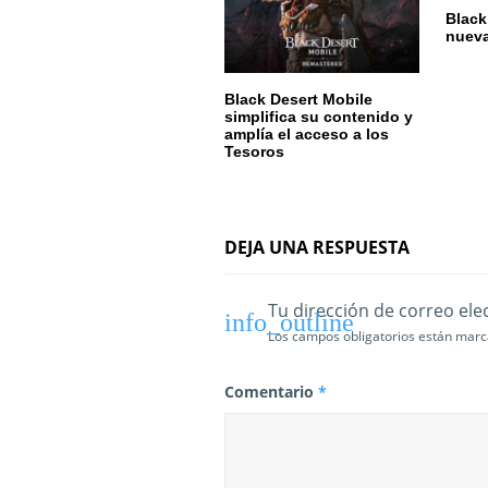
d
Black
e
nueva
e
Black Desert Mobile
simplifica su contenido y
n
amplía el acceso a los
Tesoros
t
r
a
DEJA UNA RESPUESTA
d
Tu dirección de correo ele
a
Los campos obligatorios están mar
s
Comentario
*