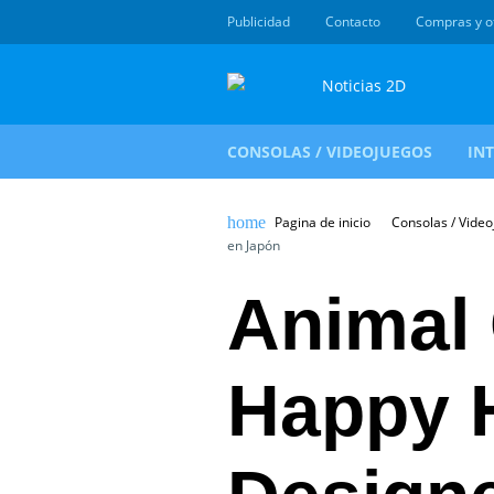
Publicidad
Contacto
Compras y o
CONSOLAS / VIDEOJUEGOS
IN
Pagina de inicio
Consolas / Vide
en Japón
Animal 
Happy