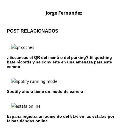
e
g
Jorge Fernandez
a
c
POST RELACIONADOS
i
ó
¿Escaneas el QR del menú o del parking? El quishing
bate récords y se convierte en una amenaza para este
n
verano
d
e
Spotify ahora tiene un modo de carrera
e
n
España registra un aumento del 81% en las estafas por
t
falsas tiendas online