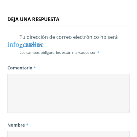
r
a
DEJA UNA RESPUESTA
d
a
Tu dirección de correo electrónico no será
publicada.
s
Los campos obligatorios están marcados con
*
Comentario
*
Nombre
*