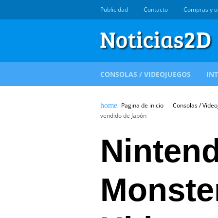
Publicidad
Contacto
Compras y o
CONSOLAS / VIDEOJUEGOS
IN
Pagina de inicio
Consolas / Vide
vendido de Japón
Ninten
Monster