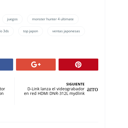
juegos
monster hunter 4 ultimate
do 3ds
top japon
ventas japonesas
SIGUIENTE
tor
D-Link lanza el videograbador
on
en red HDMI DNR-312L mydlink