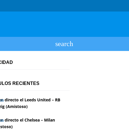
CIDAD
ULOS RECIENTES
en directo el Leeds United – RB
zig (Amistoso)
en directo el Chelsea – Milan
stoso)