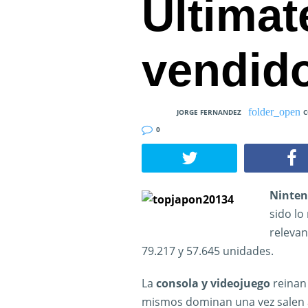
Ultimat
vendid
JORGE FERNANDEZ
C
0
Ninten
sido lo
relevan
79.217 y 57.645 unidades.
La
consola y videojuego
reinan
mismos dominan una vez salen a