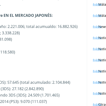
.
Mál
bre EN EL MERCADO JAPONÉS:
Mála
año: 2.221.006; total acumualdo: 16.882.926)
News
; 3.338.228)
Noti
81.098)
Noti
.118.580)
Noti
Noti
DS): 57.645 (total acumulado: 2.104.844)
Noti
(3DS): 27.182 (2.842.890)
Noti
ndo 3DS (3DS): 24.509 (1.701.465)
2014 (PS3): 9.070 (111.037)
Otra