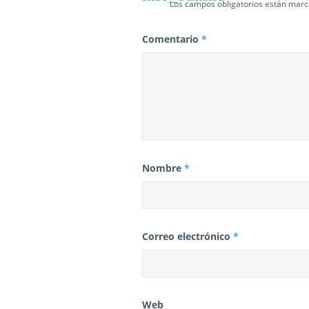
a
Los campos obligatorios están mar
d
Comentario
*
a
s
Nombre
*
Correo electrónico
*
Web