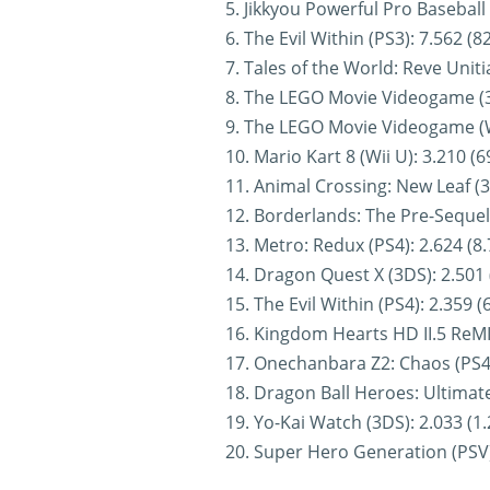
5. Jikkyou Powerful Pro Baseball 
6. The Evil Within (PS3): 7.562 (8
7. Tales of the World: Reve Uniti
8. The LEGO Movie Videogame (3D
9. The LEGO Movie Videogame (Wi
10. Mario Kart 8 (Wii U): 3.210 (
11. Animal Crossing: New Leaf (3
12. Borderlands: The Pre-Sequel!
13. Metro: Redux (PS4): 2.624 (8.
14. Dragon Quest X (3DS): 2.501 
15. The Evil Within (PS4): 2.359 (
16. Kingdom Hearts HD II.5 ReMIX
17. Onechanbara Z2: Chaos (PS4)
18. Dragon Ball Heroes: Ultimate
19. Yo-Kai Watch (3DS): 2.033 (1
20. Super Hero Generation (PSV):