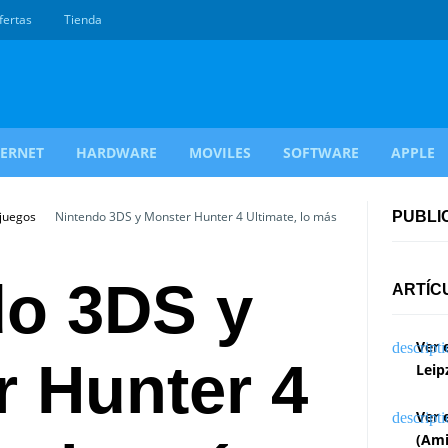
fertas
Tienda
TERNET
HARDWARE
MOVILES
SOFTWARE
APPLE
ojuegos
Nintendo 3DS y Monster Hunter 4 Ultimate, lo más
PUBLI
do 3DS y
ARTÍC
Ver 
 Hunter 4
Leip
Ver 
(Ami