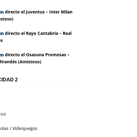
en directo el Juventus – Inter Milan
stoso)
en directo el Rayo Cantabria – Real
és
en directo el Osasuna Promesas –
irandés (Amistoso)
CIDAD 2
isis
olas / Videojuegos