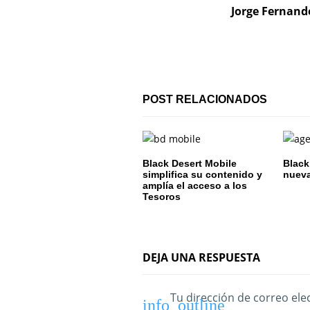
Jorge Fernand
a
c
i
ó
POST RELACIONADOS
n
d
Black Desert Mobile
Black
e
simplifica su contenido y
nueva
amplía el acceso a los
Tesoros
e
n
t
DEJA UNA RESPUESTA
r
Tu dirección de correo ele