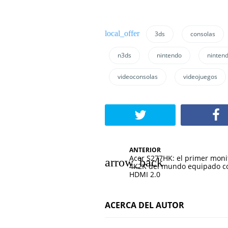
3ds
consolas
n3ds
nintendo
ninten
videoconsolas
videojuegos
N
ANTERIOR
Acer S277HK: el primer moni
a
4K2K del mundo equipado c
HDMI 2.0
v
e
ACERCA DEL AUTOR
g