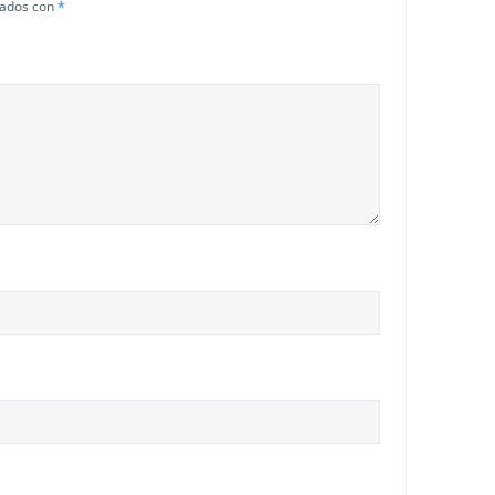
cados con
*