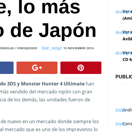
e, lo más
Ver 
(Ami
o de Japón
Ver 
Avil
ONSOLAS / VIDEOJUEGOS
13 NOVIEMBRE 2014
Ver 
CD M
PUBLI
do 3DS y Monster Hunter 4 Ultimate
han
 más vendido del mercado nipón con gran
cia de los demás, las unidades fueron de
Anál
 de nuevo en un mercado donde siempre los
Cons
l mercado que es uno de los imprevistos lo