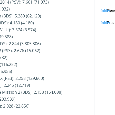
2014 (PSV): 7.661 (71.073)
2.932)
Tien
a (3DS). 5.280 (62.120)
S): 4.180 (4.180)
Truc
i U): 3.574 (3.574)
699.588)
DS): 2.844 (3.805.306)
 (PS3): 2.676 (15.062)
782)
(116.252)
66.956)
 (PS3): 2.258 (129.660)
: 2.245 (12.719)
 Mission 2 (3DS): 2.158 (154.098)
.293.939)
 2.028 (22.856).