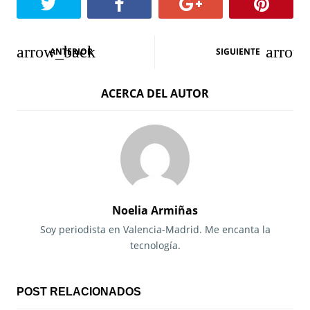
N
ANTERIOR
SIGUIENTE
a
ACERCA DEL AUTOR
v
e
g
a
c
Noelia Armiñas
i
Soy periodista en Valencia-Madrid. Me encanta la
tecnología.
ó
n
POST RELACIONADOS