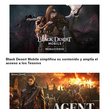
d
e
e
n
t
r
a
Black Desert Mobile simplifica su contenido y amplía el
d
acceso a los Tesoros
a
s