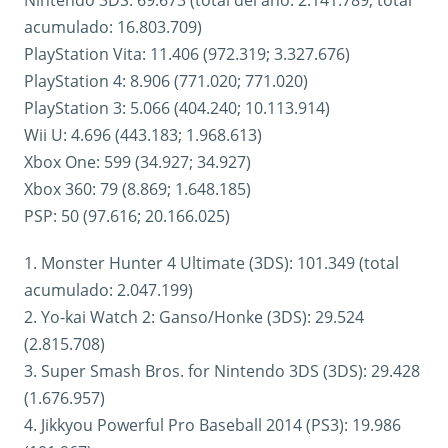
Nintendo 3DS: 69.673 (total del año: 2.141.789; total
acumulado: 16.803.709)
PlayStation Vita: 11.406 (972.319; 3.327.676)
PlayStation 4: 8.906 (771.020; 771.020)
PlayStation 3: 5.066 (404.240; 10.113.914)
Wii U: 4.696 (443.183; 1.968.613)
Xbox One: 599 (34.927; 34.927)
Xbox 360: 79 (8.869; 1.648.185)
PSP: 50 (97.616; 20.166.025)
1. Monster Hunter 4 Ultimate (3DS): 101.349 (total
acumulado: 2.047.199)
2. Yo-kai Watch 2: Ganso/Honke (3DS): 29.524
(2.815.708)
3. Super Smash Bros. for Nintendo 3DS (3DS): 29.428
(1.676.957)
4. Jikkyou Powerful Pro Baseball 2014 (PS3): 19.986