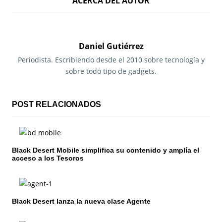
ACERCA DEL AUTOR
v
e
g
Daniel Gutiérrez
a
Periodista. Escribiendo desde el 2010 sobre tecnología y
sobre todo tipo de gadgets.
c
i
POST RELACIONADOS
ó
n
Black Desert Mobile simplifica su contenido y amplía el
d
acceso a los Tesoros
e
e
Black Desert lanza la nueva clase Agente
n