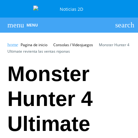
MENU
Pagina de inicio
Consolas / Videojuegos
Monster Hunter 4
Ultimate revienta las ventas niponas
Monster
Hunter 4
Ultimate