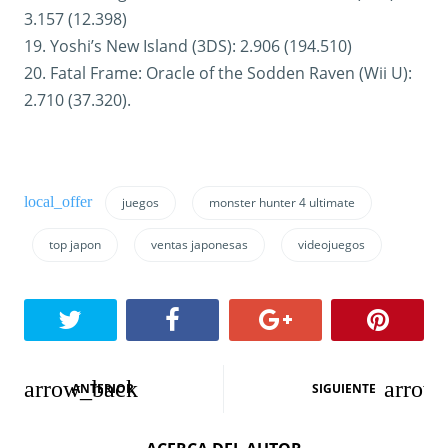
3.157 (12.398)
19. Yoshi’s New Island (3DS): 2.906 (194.510)
20. Fatal Frame: Oracle of the Sodden Raven (Wii U):
2.710 (37.320).
juegos
monster hunter 4 ultimate
top japon
ventas japonesas
videojuegos
N
ANTERIOR
SIGUIENTE
a