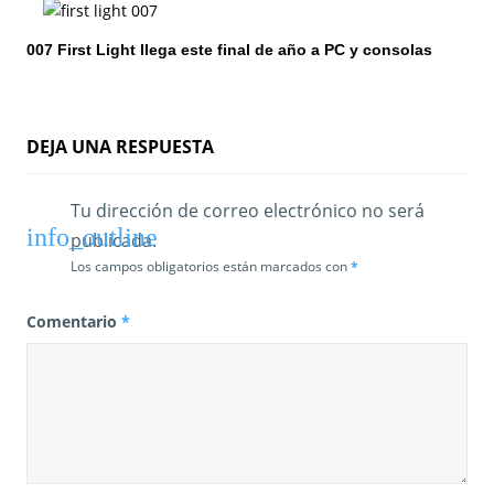
t
007 First Light llega este final de año a PC y consolas
r
a
d
DEJA UNA RESPUESTA
a
Tu dirección de correo electrónico no será
s
publicada.
Los campos obligatorios están marcados con
*
Comentario
*