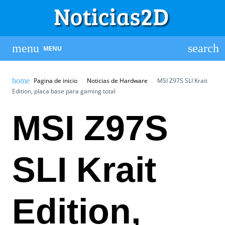
MENU
Pagina de inicio
Noticias de Hardware
MSI Z97S SLI Krait
Edition, placa base para gaming total
MSI Z97S
SLI Krait
Edition,