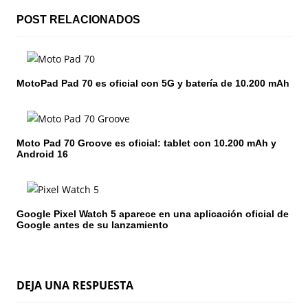
i
POST RELACIONADOS
ó
n
MotoPad Pad 70 es oficial con 5G y batería de 10.200 mAh
d
e
e
Moto Pad 70 Groove es oficial: tablet con 10.200 mAh y
Android 16
n
t
Google Pixel Watch 5 aparece en una aplicación oficial de
r
Google antes de su lanzamiento
a
d
DEJA UNA RESPUESTA
a