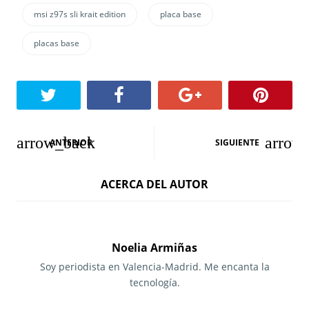
msi z97s sli krait edition
placa base
placas base
N
ANTERIOR
SIGUIENTE
a
ACERCA DEL AUTOR
v
e
g
Noelia Armiñas
a
Soy periodista en Valencia-Madrid. Me encanta la
tecnología.
c