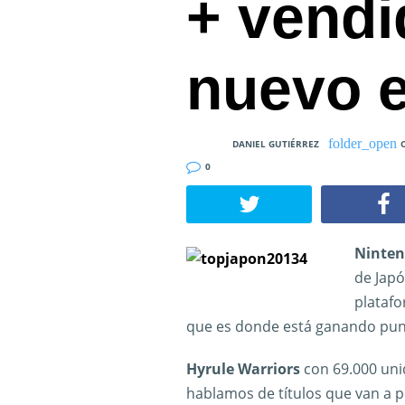
+ vendi
nuevo 
DANIEL GUTIÉRREZ
0
Ninten
de Japó
platafo
que es donde está ganando pun
Hyrule Warriors
con 69.000 uni
hablamos de títulos que van a 