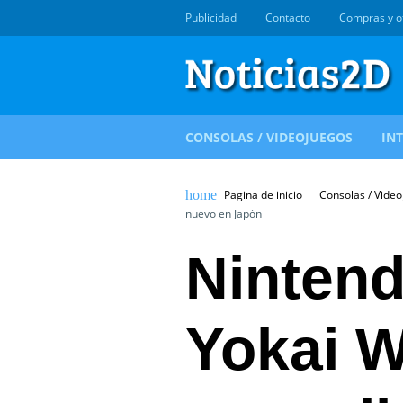
Publicidad
Contacto
Compras y o
CONSOLAS / VIDEOJUEGOS
IN
Pagina de inicio
Consolas / Vide
nuevo en Japón
Ninten
Yokai W