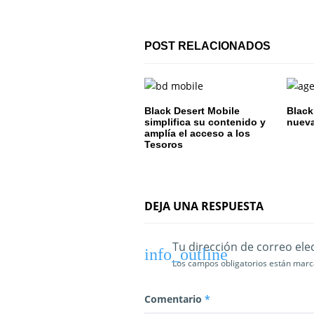
i
ó
POST RELACIONADOS
n
d
Black Desert Mobile
Black
e
simplifica su contenido y
nueva
amplía el acceso a los
Tesoros
e
n
t
DEJA UNA RESPUESTA
r
Tu dirección de correo ele
a
Los campos obligatorios están mar
d
Comentario
*
a