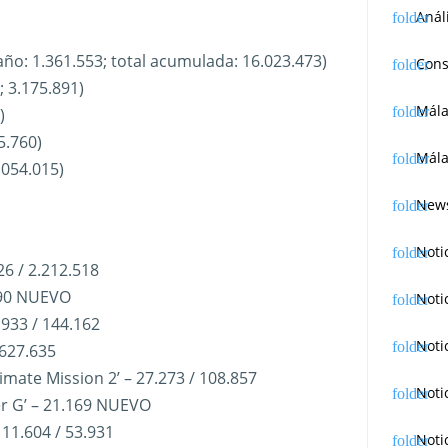
Anál
año: 1.361.553; total acumulada: 16.023.473)
Cons
; 3.175.891)
Mál
)
5.760)
Mála
.054.015)
News
Noti
26 / 2.212.518
.090 NUEVO
Noti
9.933 / 144.162
Noti
 627.635
timate Mission 2’ – 27.273 / 108.857
Noti
er G’ – 21.169 NUEVO
– 11.604 / 53.931
Noti