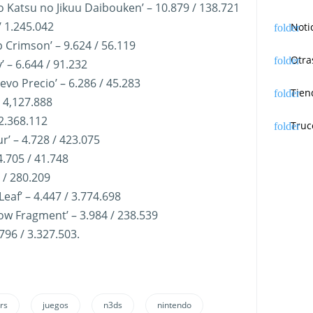
to Katsu no Jikuu Daibouken’ – 10.879 / 138.721
/ 1.245.042
Noti
 Crimson’ – 9.624 / 56.119
Otra
 – 6.644 / 91.232
evo Precio’ – 6.286 / 45.283
Tien
/ 4,127.888
 2.368.112
Truc
ur’ – 4.728 / 423.075
4.705 / 41.748
 / 280.209
eaf’ – 4.447 / 3.774.698
low Fragment’ – 3.984 / 238.539
796 / 3.327.503.
rs
juegos
n3ds
nintendo