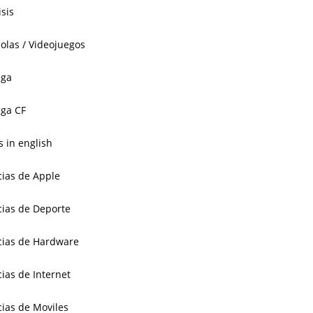
isis
olas / Videojuegos
aga
ga CF
 in english
cias de Apple
cias de Deporte
cias de Hardware
cias de Internet
cias de Moviles