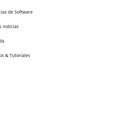
cias de Software
s noticias
da
os & Tutoriales