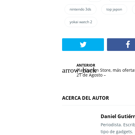
nintendo 3ds
top japon
yokai watch 2
N
ANTERIOR
PlayStation Store, más oferta
a
21 de Agosto –
v
e
ACERCA DEL AUTOR
g
Daniel Gutiér
a
Periodista. Escr
c
tipo de gadgets.