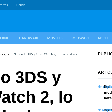
fertas
Tienda
TERNET
HARDWARE
MOVILES
SOFTWARE
APPLE
ojuegos
Nintendo 3DS y Yokai Watch 2, lo + vendido de
PUBLI
do 3DS y
ARTÍC
Redm
atch 2, lo
modi
bate
Ver 