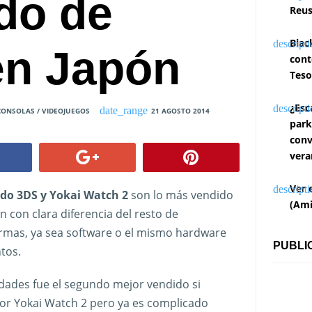
do de
Reus
Blac
en Japón
cont
Teso
¿Esc
CONSOLAS / VIDEOJUEGOS
21 AGOSTO 2014
park
conv
vera
Ver 
do 3DS y Yokai Watch 2
son lo más vendido
(Ami
n con clara diferencia del resto de
rmas, ya sea software o el mismo hardware
PUBLI
tos.
dades fue el segundo mejor vendido si
por Yokai Watch 2 pero ya es complicado