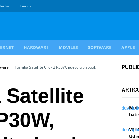
fertas
Tienda
TERNET
HARDWARE
MOVILES
SOFTWARE
APPLE
dware
Toshiba Satellite Click 2 P30W, nuevo ultrabook
PUBLI
Satellite
ARTÍC
Moto
 P30W,
bate
Ver 
Udin