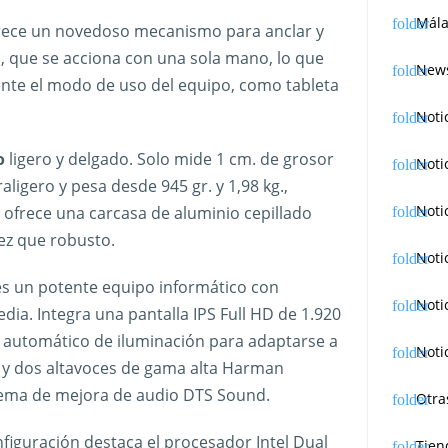
Mála
ece un novedoso mecanismo para anclar y
o, que se acciona con una sola mano, lo que
News
mente el modo de uso del equipo, como tableta
Noti
o
ligero y delgado. Solo mide 1 cm. de grosor
Noti
aligero y pesa desde 945 gr. y 1,98 kg.,
Noti
ofrece una carcasa de aluminio cepillado
vez que robusto.
Noti
es un potente equipo informático con
Noti
ia. Integra una pantalla IPS Full HD de 1.920
te automático de iluminación para adaptarse a
Noti
e y dos altavoces de gama alta Harman
stema de mejora de audio DTS Sound.
Otra
figuración destaca el procesador Intel Dual
Tien