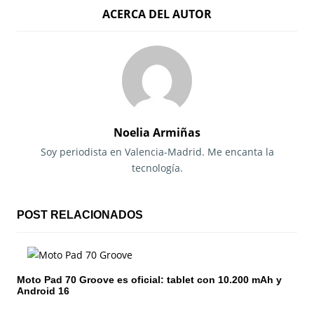
ACERCA DEL AUTOR
v
e
g
a
c
Noelia Armiñas
i
Soy periodista en Valencia-Madrid. Me encanta la
tecnología.
ó
n
POST RELACIONADOS
d
e
Moto Pad 70 Groove es oficial: tablet con 10.200 mAh y
e
Android 16