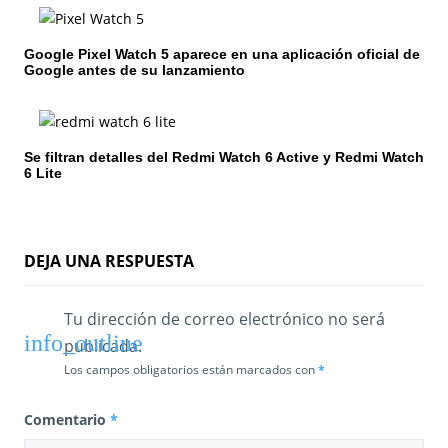
n
t
Google Pixel Watch 5 aparece en una aplicación oficial de
r
Google antes de su lanzamiento
a
d
Se filtran detalles del Redmi Watch 6 Active y Redmi Watch
6 Lite
a
s
DEJA UNA RESPUESTA
Tu dirección de correo electrónico no será
publicada.
Los campos obligatorios están marcados con
*
Comentario
*