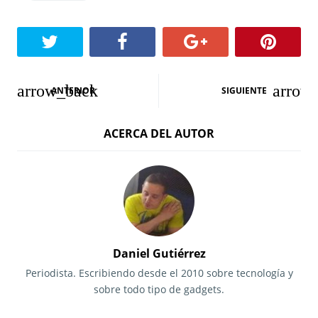
N
ANTERIOR
SIGUIENTE
a
ACERCA DEL AUTOR
v
e
g
a
c
Daniel Gutiérrez
i
Periodista. Escribiendo desde el 2010 sobre tecnología y
sobre todo tipo de gadgets.
ó