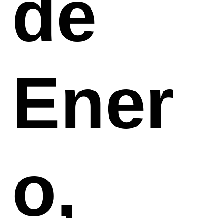
de
Ener
o,