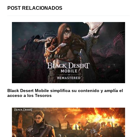
n
POST RELACIONADOS
d
e
e
n
t
r
a
Black Desert Mobile simplifica su contenido y amplía el
d
acceso a los Tesoros
a
s