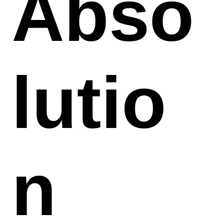
Abso
lutio
n