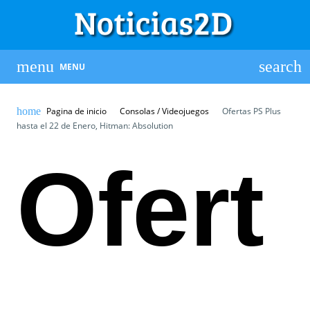
MENU
Pagina de inicio
Consolas / Videojuegos
Ofertas PS Plus
hasta el 22 de Enero, Hitman: Absolution
Ofert