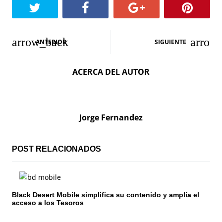
N
ANTERIOR
SIGUIENTE
a
ACERCA DEL AUTOR
v
e
g
Jorge Fernandez
a
c
POST RELACIONADOS
i
ó
Black Desert Mobile simplifica su contenido y amplía el
acceso a los Tesoros
n