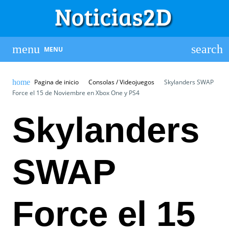
MENU
Pagina de inicio
Consolas / Videojuegos
Skylanders SWAP
Force el 15 de Noviembre en Xbox One y PS4
Skylanders
SWAP
Force el 15