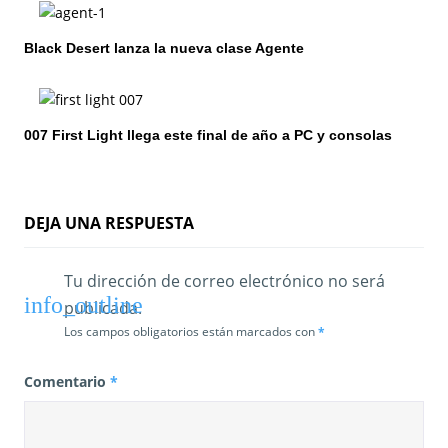
d
e
Black Desert lanza la nueva clase Agente
e
n
007 First Light llega este final de año a PC y consolas
t
r
DEJA UNA RESPUESTA
a
d
Tu dirección de correo electrónico no será
publicada.
a
Los campos obligatorios están marcados con
*
s
Comentario
*