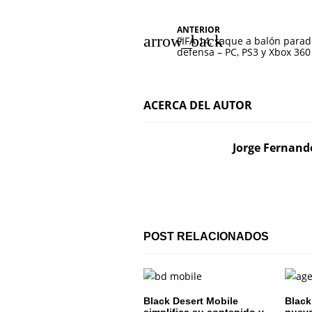
N
ANTERIOR
FIFA 14, saque a balón parad
a
defensa – PC, PS3 y Xbox 360
v
e
ACERCA DEL AUTOR
g
Jorge Fernand
a
c
i
ó
POST RELACIONADOS
n
d
Black Desert Mobile
Black
simplifica su contenido y
nueva