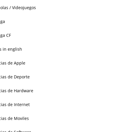
olas / Videojuegos
aga
ga CF
 in english
cias de Apple
cias de Deporte
cias de Hardware
cias de Internet
cias de Moviles