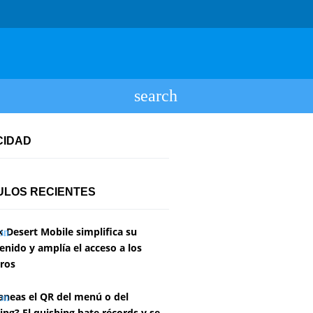
CIDAD
ULOS RECIENTES
k Desert Mobile simplifica su
enido y amplía el acceso a los
ros
aneas el QR del menú o del
ing? El quishing bate récords y se