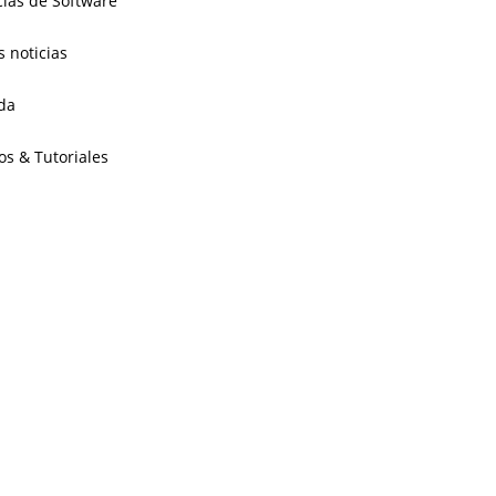
cias de Software
s noticias
da
os & Tutoriales