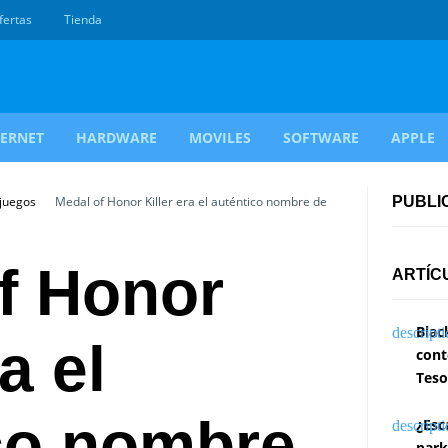
fertas
Tienda
TERNET
HARDWARE
MOVILES
SOFTWARE
APPLE
ojuegos
Medal of Honor Killer era el auténtico nombre de
PUBLI
f Honor
ARTÍC
Blac
a el
cont
Teso
co nombre
¿Esc
park