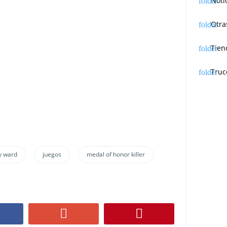
Noti
Otra
Tien
Truc
ty ward
juegos
medal of honor killer