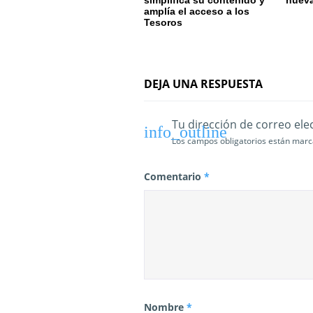
e
amplía el acceso a los
Tesoros
e
n
t
DEJA UNA RESPUESTA
r
Tu dirección de correo ele
a
Los campos obligatorios están mar
d
Comentario
*
a
s
Nombre
*