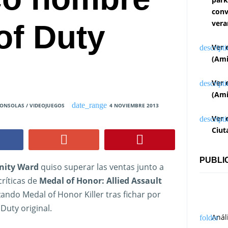
conv
vera
of Duty
Ver 
(Ami
Ver 
(Ami
ONSOLAS / VIDEOJUEGOS
4 NOVIEMBRE 2013
Ver 
Ciut
PUBLI
inity Ward
quiso superar las ventas junto a
críticas de
Medal of Honor: Allied Assault
zando Medal of Honor Killer tras fichar por
f Duty original.
Anál