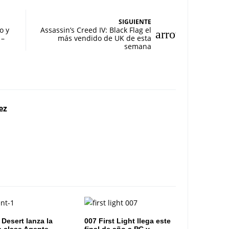
SIGUIENTE
o y
Assassin’s Creed IV: Black Flag el
 –
más vendido de UK de esta
semana
ez
 Desert lanza la
007 First Light llega este
 clase Agente
final de año a PC y