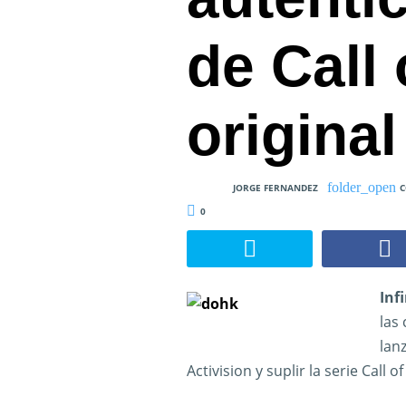
de Call 
original
JORGE FERNANDEZ
C
0
Inf
las 
lan
Activision y suplir la serie Call o