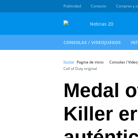
Publicidad
Contacto
Compras y o
CONSOLAS / VIDEOJUEGOS
IN
Pagina de inicio
Consolas / Vide
Call of Duty original
Medal o
Killer er
auténti