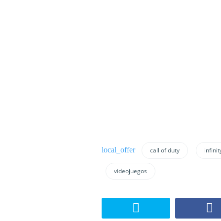
call of duty
infini
videojuegos