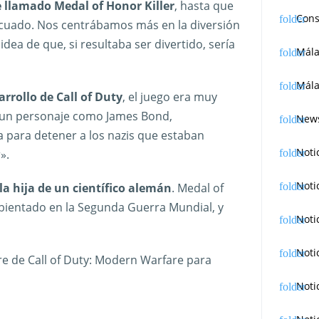
e llamado Medal of Honor Killer
, hasta que
Cons
uado. Nos centrábamos más en la diversión
idea de que, si resultaba ser divertido, sería
Mál
Mála
rrollo de Call of Duty
, el juego era muy
a un personaje como James Bond,
News
 para detener a los nazis que estaban
Noti
».
Noti
la hija de un científico alemán
. Medal of
ientado en la Segunda Guerra Mundial, y
Noti
Noti
e de Call of Duty: Modern Warfare para
Noti