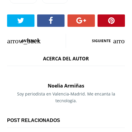
N
ANTERIOR
SIGUIENTE
a
ACERCA DEL AUTOR
v
e
g
Noelia Armiñas
a
Soy periodista en Valencia-Madrid. Me encanta la
tecnología.
c
i
POST RELACIONADOS
ó