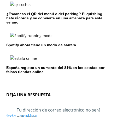
n
¿Escaneas el QR del menú o del parking? El quishing
d
bate récords y se convierte en una amenaza para este
verano
e
e
n
Spotify ahora tiene un modo de carrera
t
r
España registra un aumento del 81% en las estafas por
falsas tiendas online
a
d
a
DEJA UNA RESPUESTA
s
Tu dirección de correo electrónico no será
publicada.