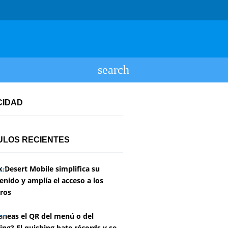
CIDAD
ULOS RECIENTES
k Desert Mobile simplifica su
enido y amplía el acceso a los
ros
aneas el QR del menú o del
ing? El quishing bate récords y se