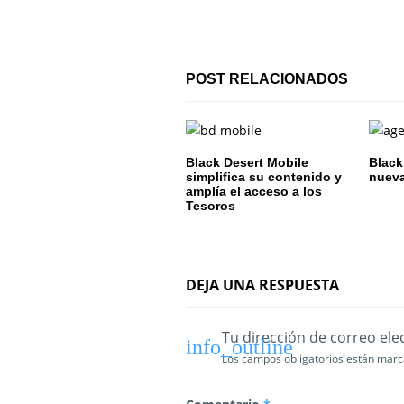
c
i
ó
POST RELACIONADOS
n
d
Black Desert Mobile
Black
e
simplifica su contenido y
nueva
amplía el acceso a los
Tesoros
e
n
t
DEJA UNA RESPUESTA
r
Tu dirección de correo ele
a
Los campos obligatorios están mar
d