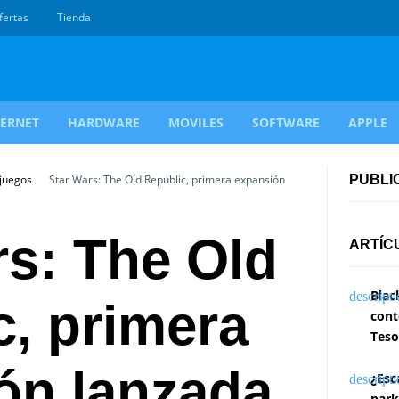
fertas
Tienda
TERNET
HARDWARE
MOVILES
SOFTWARE
APPLE
ojuegos
Star Wars: The Old Republic, primera expansión
PUBLI
rs: The Old
ARTÍC
Blac
c, primera
cont
Teso
ón lanzada
¿Esc
park