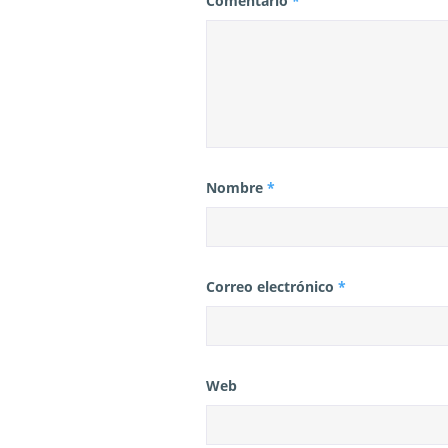
Comentario
*
a
s
Nombre
*
Correo electrónico
*
Web