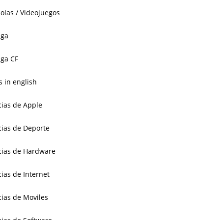
olas / Videojuegos
aga
ga CF
 in english
cias de Apple
cias de Deporte
cias de Hardware
cias de Internet
cias de Moviles