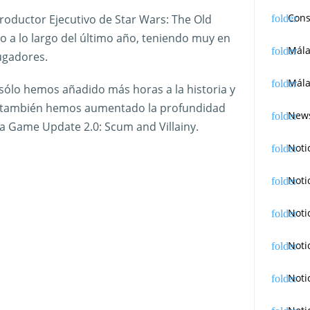
Cons
Productor Ejecutivo de Star Wars: The Old
 a lo largo del último año, teniendo muy en
Mál
ugadores.
Mála
sólo hemos añadido más horas a la historia y
ue también hemos aumentado la profundidad
News
ma Game Update 2.0: Scum and Villainy.
Noti
Noti
Noti
Noti
Noti