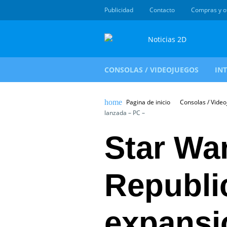
Publicidad
Contacto
Compras y o
CONSOLAS / VIDEOJUEGOS
IN
Pagina de inicio
Consolas / Vide
lanzada – PC –
Star Wa
Republi
expansi