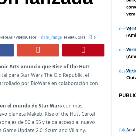
conv
vera
Ver 
(Ami
NSOLAS / VIDEOJUEGOS
16 ABRIL 2013
0
Ver 
(Ami
onic Arts anuncia que Rise of the Hutt
Ver 
ital para Star Wars The Old Republic, el
Ciut
arrollado por BioWare en colaboración con
PUBLI
 en el mundo de Star Wars
con más
uevo planeta Makeb. Rise of the Hutt Cartel
sonajes de 50 a 55 y te da acceso al nuevo
Anál
te Game Update 2.0: Scum and Villainy.