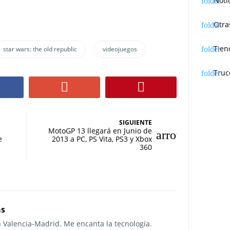
Noti
Otra
Tien
star wars: the old republic
videojuegos
Truc
SIGUIENTE
MotoGP 13 llegará en Junio de
e
2013 a PC, PS Vita, PS3 y Xbox
360
as
n Valencia-Madrid. Me encanta la tecnología.