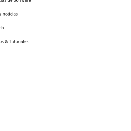
cias de Software
s noticias
da
os & Tutoriales