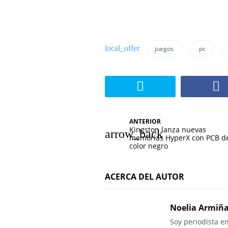
juegos
pc
N
ANTERIOR
Kingston lanza nuevas
a
memorias HyperX con PCB d
color negro
v
e
ACERCA DEL AUTOR
g
Noelia Armiñ
a
Soy periodista e