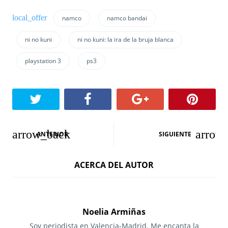
namco
namco bandai
ni no kuni
ni no kuni: la ira de la bruja blanca
playstation 3
ps3
N
ANTERIOR
SIGUIENTE
a
ACERCA DEL AUTOR
v
e
g
Noelia Armiñas
Soy periodista en Valencia-Madrid. Me encanta la