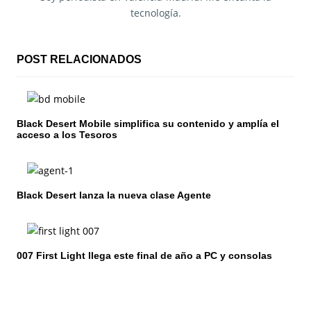
a
tecnología.
c
i
POST RELACIONADOS
ó
n
Black Desert Mobile simplifica su contenido y amplía el
d
acceso a los Tesoros
e
e
Black Desert lanza la nueva clase Agente
n
t
007 First Light llega este final de año a PC y consolas
r
a