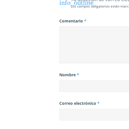
a
Los campos obligatorios están mar
s
Comentario
*
Nombre
*
Correo electrónico
*