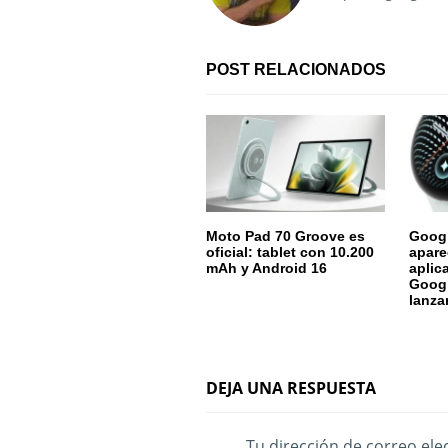
i
ó
POST RELACIONADOS
n
d
e
e
Moto Pad 70 Groove es
Googl
oficial: tablet con 10.200
apare
n
mAh y Android 16
aplic
Googl
t
lanza
r
a
DEJA UNA RESPUESTA
d
Tu dirección de correo ele