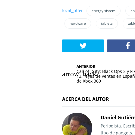
energy sistem
en
hardware
tableta
tabl
N
ANTERIOR
Call of Duty: Black Ops 2 y FI
a
13, reyes de ventas en Espa
de Xbox 360
v
e
ACERCA DEL AUTOR
g
Daniel Gutiér
a
Periodista. Escr
c
tipo de gadgets.