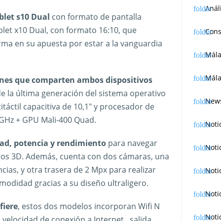
Anál
blet s10 Dual
con formato de pantalla
blet x10 Dual, con formato 16:10, que
Cons
rma en su apuesta por estar a la vanguardia
Mál
Mála
munes que comparten ambos dispositivos
e la última generación del sistema operativo
News
itáctil capacitiva de 10,1″ y procesador de
6GHz + GPU Mali-400 Quad.
Noti
dad, potencia y rendimiento
para navegar
Noti
gos 3D. Además, cuenta con dos cámaras, una
ncias, y otra trasera de 2 Mpx para realizar
Noti
omodidad gracias a su diseño ultraligero.
Noti
fiere
, estos dos modelos incorporan Wifi N
Noti
velocidad de conexión a Internet., salida