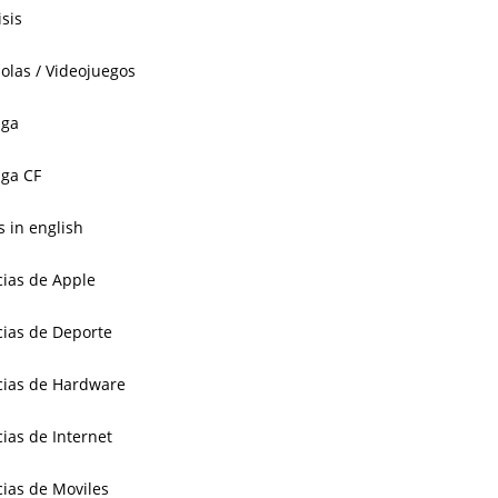
isis
olas / Videojuegos
aga
ga CF
 in english
cias de Apple
cias de Deporte
cias de Hardware
cias de Internet
cias de Moviles