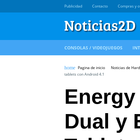
Publicidad
Contacto
Compras y o
CONSOLAS / VIDEOJUEGOS
IN
Pagina de inicio
Noticias de Har
tablets con Android 4.1
Energy 
Dual y 