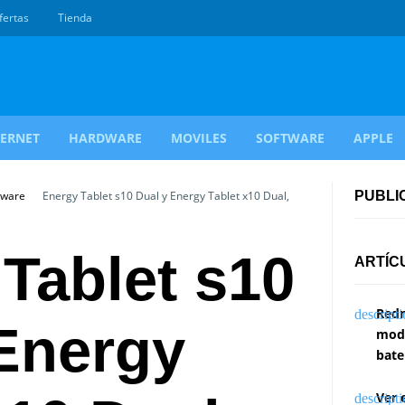
fertas
Tienda
TERNET
HARDWARE
MOVILES
SOFTWARE
APPLE
dware
Energy Tablet s10 Dual y Energy Tablet x10 Dual,
PUBLI
Tablet s10
ARTÍC
Redm
Energy
modi
bate
Ver 