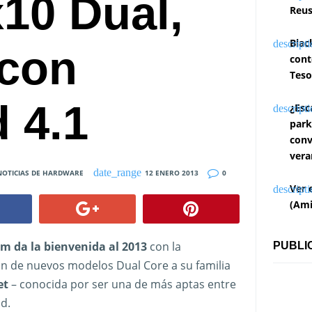
x10 Dual,
Reus
Blac
 con
cont
Teso
 4.1
¿Esc
park
conv
vera
NOTICIAS DE HARDWARE
12 ENERO 2013
0
Ver 
(Ami
em da la bienvenida al 2013
con la
PUBLI
n de nuevos modelos Dual Core a su familia
et
– conocida por ser una de más aptas entre
d.