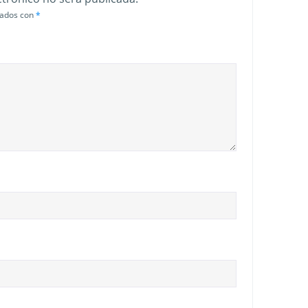
cados con
*