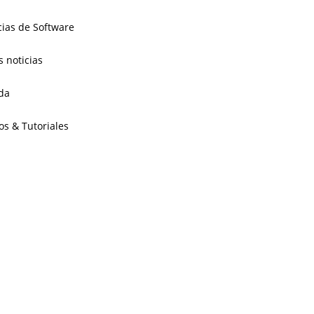
cias de Software
s noticias
da
os & Tutoriales