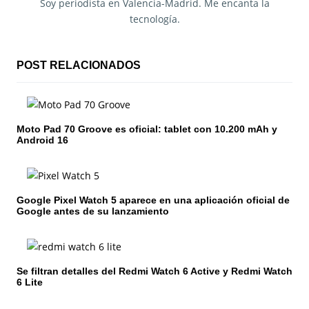
a
Soy periodista en Valencia-Madrid. Me encanta la
tecnología.
c
i
POST RELACIONADOS
ó
n
Moto Pad 70 Groove es oficial: tablet con 10.200 mAh y
d
Android 16
e
e
Google Pixel Watch 5 aparece en una aplicación oficial de
n
Google antes de su lanzamiento
t
r
Se filtran detalles del Redmi Watch 6 Active y Redmi Watch
6 Lite
a