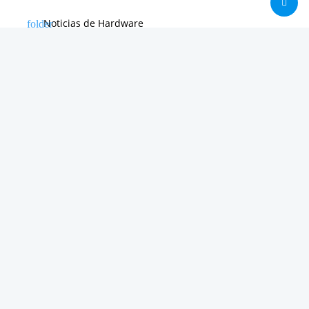
Noticias de Hardware
Noticias de Internet
Noticias de Moviles
Noticias de Software
Otras noticias
Tienda
Trucos & Tutoriales