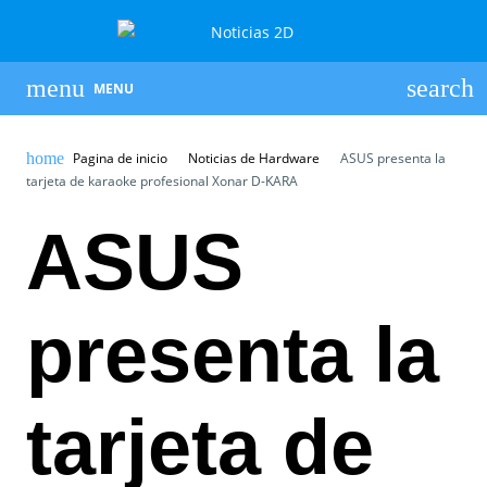
MENU
Pagina de inicio
Noticias de Hardware
ASUS presenta la
tarjeta de karaoke profesional Xonar D-KARA
ASUS
presenta la
tarjeta de