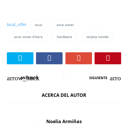
asus
asus xonar
asus xonar d-kara
hardware
tarjeta sonido
N
ANTERIOR
SIGUIENTE
a
ACERCA DEL AUTOR
v
e
g
Noelia Armiñas