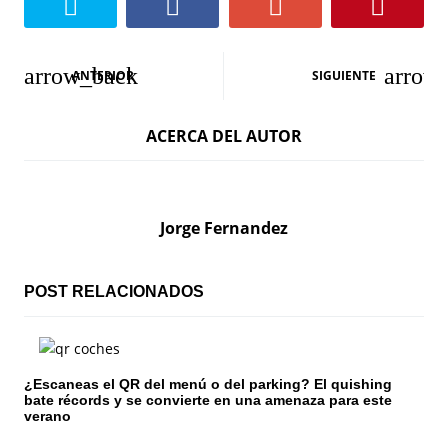
N
ANTERIOR
SIGUIENTE
a
ACERCA DEL AUTOR
v
e
g
Jorge Fernandez
a
c
POST RELACIONADOS
i
ó
¿Escaneas el QR del menú o del parking? El quishing
bate récords y se convierte en una amenaza para este
n
verano