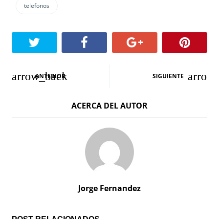
telefonos
N
ANTERIOR
SIGUIENTE
a
ACERCA DEL AUTOR
v
e
g
a
c
Jorge Fernandez
i