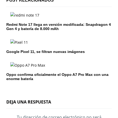
ó
POST RELACIONADOS
n
d
Redmi Note 17 llega en versión modificada: Snapdragon 4
Gen 4 y batería de 8.000 mAh
e
e
n
Google Pixel 11, se filtran nuevas imágenes
t
r
Oppo confirma oficialmente el Oppo A7 Pro Max con una
enorme batería
a
d
a
DEJA UNA RESPUESTA
s
Tu dirección de correo electrónico no será