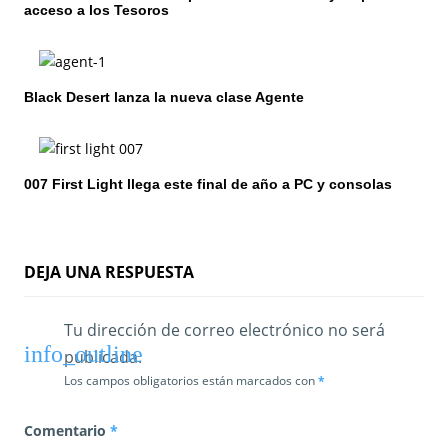
acceso a los Tesoros
n
d
e
Black Desert lanza la nueva clase Agente
e
n
007 First Light llega este final de año a PC y consolas
t
r
DEJA UNA RESPUESTA
a
d
Tu dirección de correo electrónico no será
publicada.
a
Los campos obligatorios están marcados con
*
s
Comentario
*