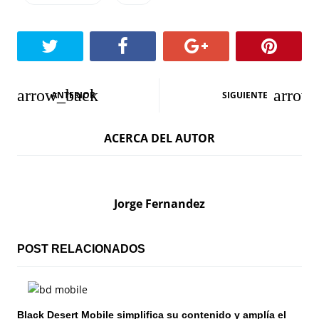
N
ANTERIOR
SIGUIENTE
a
ACERCA DEL AUTOR
v
e
g
Jorge Fernandez
a
c
POST RELACIONADOS
i
ó
Black Desert Mobile simplifica su contenido y amplía el