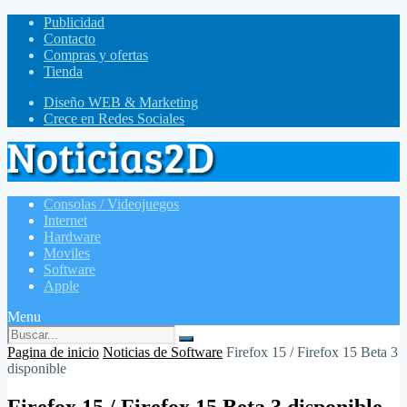
Publicidad
Contacto
Compras y ofertas
Tienda
Diseño WEB & Marketing
Crece en Redes Sociales
Consolas / Videojuegos
Internet
Hardware
Moviles
Software
Apple
Menu
Pagina de inicio
Noticias de Software
Firefox 15 / Firefox 15 Beta 3
disponible
Firefox 15 / Firefox 15 Beta 3 disponible