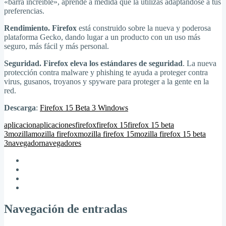
«barra increible», aprende a medida que la utilizas adaptándose a tus
preferencias.
Rendimiento. Firefox
está construido sobre la nueva y poderosa
plataforma Gecko, dando lugar a un producto con un uso más
seguro, más fácil y más personal.
Seguridad. Firefox eleva los estándares de seguridad
. La nueva
protección contra malware y phishing te ayuda a proteger contra
virus, gusanos, troyanos y spyware para proteger a la gente en la
red.
Descarga
:
Firefox 15 Beta 3 Windows
aplicacion
aplicaciones
firefox
firefox 15
firefox 15 beta
3
mozilla
mozilla firefox
mozilla firefox 15
mozilla firefox 15 beta
3
navegador
navegadores
Navegación de entradas