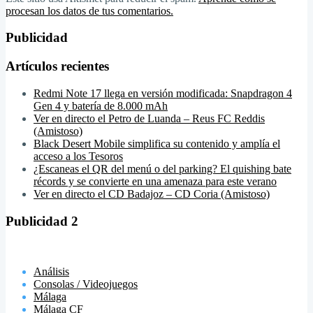
procesan los datos de tus comentarios.
Publicidad
Artículos recientes
Redmi Note 17 llega en versión modificada: Snapdragon 4
Gen 4 y batería de 8.000 mAh
Ver en directo el Petro de Luanda – Reus FC Reddis
(Amistoso)
Black Desert Mobile simplifica su contenido y amplía el
acceso a los Tesoros
¿Escaneas el QR del menú o del parking? El quishing bate
récords y se convierte en una amenaza para este verano
Ver en directo el CD Badajoz – CD Coria (Amistoso)
Publicidad 2
Análisis
Consolas / Videojuegos
Málaga
Málaga CF